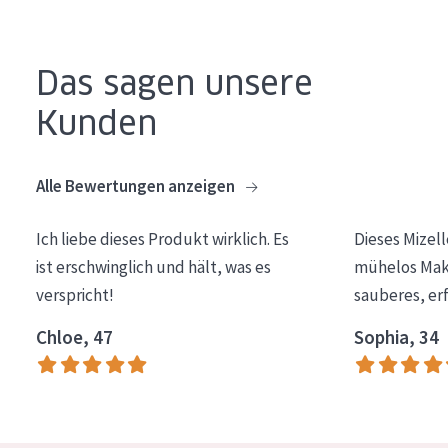
Essentials
Lift+
Das sagen unsere
Expert
Kunden
HAUTTYP
Alle Bewertungen anzeigen
Empfindliche Haut
Normale bis trockene Haut
Ich liebe dieses Produkt wirklich. Es
Dieses Mizel
Mischhaut und fettige Haut
ist erschwinglich und hält, was es
mühelos Make
verspricht!
sauberes, er
Reife Haut
Chloe, 47
Sophia, 34
Der Sonne ausgesetzte Haut
ALTER
Jedes alter