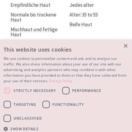
Empfindliche Haut
Jedes alter
Normale bis trockene
Alter: 35 to 55
Haut
Reife Haut
Mischhaut und fettige
Haut
Reife Haut
×
This website uses cookies
Der Sonne ausgesetzte
Haut
We use cookies to personalize content and ads and to analyze our
traffic. We also share information about your use of our site with our
advertising and analytics partners who may combine it with other
ÜBER DIADERMINE
information you have provided to them or that they have collected from
Mehr über uns
your use of their services.
Privacy Policy
Inspiration
STRICTLY NECESSARY
PERFORMANCE
Kontakt
TARGETING
FUNCTIONALITY
© 2023 - 2026 Diadermine
Cookie-Einstellungen
UNCLASSIFIED
SHOW DETAILS