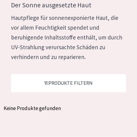
Der Sonne ausgesetzte Haut
Feuchtigkeit und Ausstrahlung
German
Hautpflege für sonnenexponierte Haut, die
Faltenreduzierung
Spanish
vor allem Feuchtigkeit spendet und
Hautregeneration
Greek
beruhigende Inhaltsstoffe enthält, um durch
Hautstraffung
UV-Strahlung verursachte Schäden zu
verhindern und zu reparieren.
PRODUKTTYP
Tagescreme
Nachtcreme
PRODUKTE FILTERN
Augencreme
Serum
Keine Produkte gefunden
Reinigung
PRODUKTLINIE