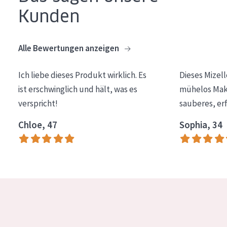
Kunden
Essentials
Lift+
Alle Bewertungen anzeigen
Expert
Ich liebe dieses Produkt wirklich. Es
Dieses Mizel
HAUTTYP
ist erschwinglich und hält, was es
mühelos Make
Empfindliche Haut
verspricht!
sauberes, er
Normale bis trockene Haut
Chloe, 47
Sophia, 34
Mischhaut und fettige Haut
Reife Haut
Der Sonne ausgesetzte Haut
ALTER
Jedes alter