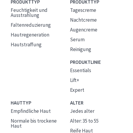
PRODUKTTYP
PRODUKTTYP
Feuchtigkeit und
Tagescreme
Ausstrahlung
Nachtcreme
Faltenreduzierung
Augencreme
Hautregeneration
Serum
Hautstraffung
Reinigung
PRODUKTLINIE
Essentials
Lift+
Expert
HAUTTYP
ALTER
Empfindliche Haut
Jedes alter
Normale bis trockene
Alter: 35 to 55
Haut
Reife Haut