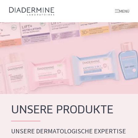
MENÜ
Alle produkte
Startseite
inhaltsstoffe
Über uns
Inspiration
Kontakt
UNSERE PRODUKTE
ALLE PRODUKTE
English
UNSERE DERMATOLOGISCHE EXPERTISE
PRODUKTTYP
French