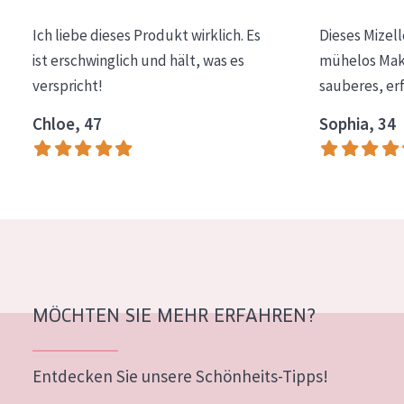
Essentials
Ich liebe dieses Produkt wirklich. Es
Dieses Mizel
Lift+
ist erschwinglich und hält, was es
mühelos Make
verspricht!
sauberes, er
Expert
Chloe, 47
Sophia, 34
HAUTTYP
Empfindliche Haut
Normale bis trockene Haut
Mischhaut und fettige Haut
Reife Haut
Der Sonne ausgesetzte Haut
MÖCHTEN SIE MEHR ERFAHREN?
ALTER
Entdecken Sie unsere Schönheits-Tipps!
Jedes alter