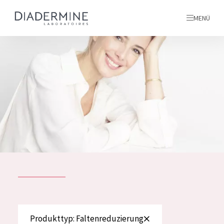
MENÜ
Alle produkte
Startseite
inhaltsstoffe
Über uns
Inspiration
Kontakt
ALLE PRODUKTE
English
PRODUKTTYP
Produkttyp: Faltenreduzierung
French