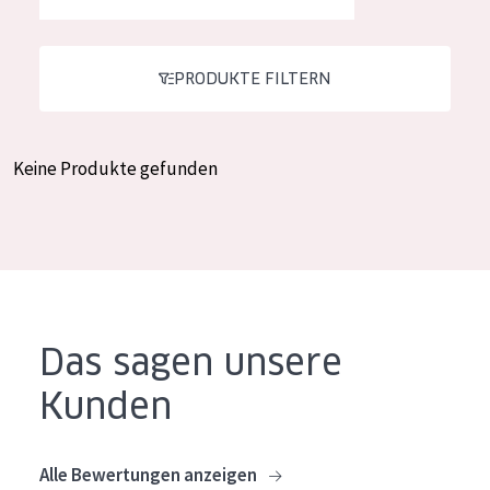
Feuchtigkeit und Ausstrahlung
German
Faltenreduzierung
Spanish
PRODUKTE FILTERN
Hautregeneration
Greek
Hautstraffung
Keine Produkte gefunden
PRODUKTTYP
Tagescreme
Nachtcreme
Augencreme
Das sagen unsere
Serum
Kunden
Reinigung
PRODUKTLINIE
Alle Bewertungen anzeigen