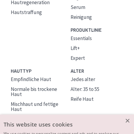
Hautregeneration
Serum
Hautstraffung
Reinigung
PRODUKTLINIE
Essentials
Lift+
Expert
HAUTTYP
ALTER
Empfindliche Haut
Jedes alter
Normale bis trockene
Alter: 35 to 55
Haut
Reife Haut
Mischhaut und fettige
Haut
Reife Haut
×
This website uses cookies
Der Sonne ausgesetzte
We use cookies to personalize content and ads and to analyze our