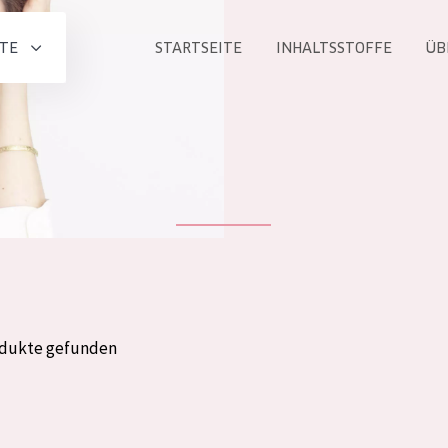
TE
STARTSEITE
INHALTSSTOFFE
ÜB
Alle produkt
PRODUKTLINIE
Essentials
Lift+
Expert
odukte gefunden
ALTER
ALLE
Haut
Jedes alter