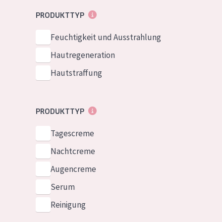
Normale bis t
German
PRODUKTTYP
Mischhaut und 
Spanish
Feuchtigkeit und Ausstrahlung
Haut
Greek
Hautregeneration
Reife Haut
Hautstraffung
Der Sonne aus
Haut
PRODUKTTYP
Alle Produkt
Tagescreme
Nachtcreme
Augencreme
Serum
Reinigung