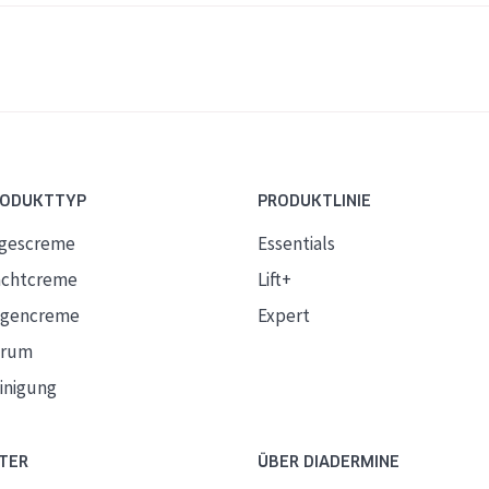
RODUKTTYP
PRODUKTLINIE
gescreme
Essentials
chtcreme
Lift+
gencreme
Expert
erum
inigung
TER
ÜBER DIADERMINE