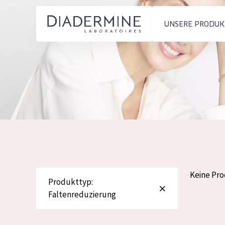
UNSERE PRODUK
PRODUKTTYP
PRODUKTTYP
Feuchtigkeit und
Tagescreme
Startseite
Ausstrahlung
Nachtcreme
inhaltsstoffe
Faltenreduzierung
Augencreme
Über uns
Hautregeneration
Serum
Inspiration
Hautstraffung
Reinigung
Kontakt
Keine Pr
Produkttyp:
Faltenreduzierung
HAUTTYP
English
Empfindliche 
French