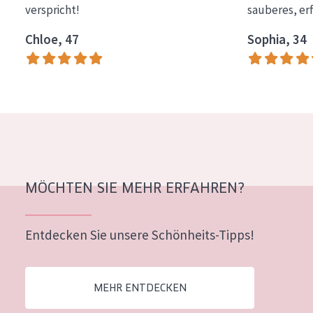
verspricht!
sauberes, er
Essentials
Chloe, 47
Sophia, 34
Lift+
Expert
HAUTTYP
Empfindliche Haut
Normale bis trockene Haut
Mischhaut und fettige Haut
MÖCHTEN SIE MEHR ERFAHREN?
Reife Haut
Entdecken Sie unsere Schönheits-Tipps!
Der Sonne ausgesetzte Haut
ALTER
MEHR ENTDECKEN
Jedes alter