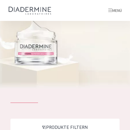
MENÜ
Alle produkte
Startseite
inhaltsstoffe
Über uns
Inspiration
Kontakt
ALLE PRODUKTE
English
PRODUKTTYP
French
PRODUKTE FILTERN