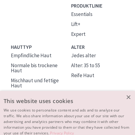
PRODUKTLINIE
Essentials
Lift+
Expert
HAUTTYP
ALTER
Empfindliche Haut
Jedes alter
Normale bis trockene
Alter: 35 to 55
Haut
Reife Haut
Mischhaut und fettige
Haut
Reife Haut
×
This website uses cookies
Der Sonne ausgesetzte
Haut
We use cookies to personalize content and ads and to analyze our
traffic. We also share information about your use of our site with our
advertising and analytics partners who may combine it with other
ÜBER DIADERMINE
information you have provided to them or that they have collected from
Mehr über uns
your use of their services.
Privacy Policy