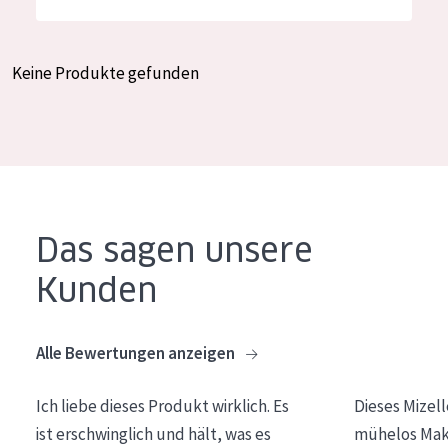
Feuchtigkeit und Ausstrahlung
German
Faltenreduzierung
Spanish
Keine Produkte gefunden
Hautregeneration
Greek
Hautstraffung
PRODUKTTYP
Tagescreme
Das sagen unsere
Nachtcreme
Kunden
Augencreme
Serum
Alle Bewertungen anzeigen
Reinigung
Ich liebe dieses Produkt wirklich. Es
Dieses Mizel
PRODUKTLINIE
ist erschwinglich und hält, was es
mühelos Make