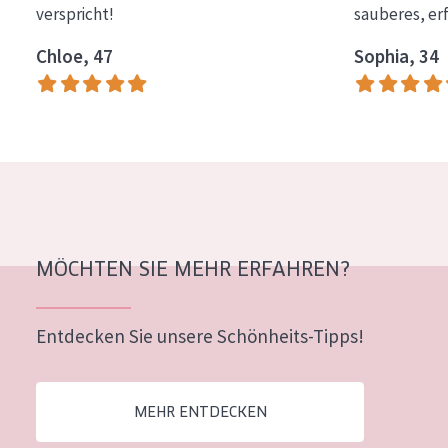
verspricht!
sauberes, er
Essentials
Chloe, 47
Sophia, 34
Lift+
Expert
HAUTTYP
Empfindliche Haut
Normale bis trockene Haut
Mischhaut und fettige Haut
MÖCHTEN SIE MEHR ERFAHREN?
Reife Haut
Entdecken Sie unsere Schönheits-Tipps!
Der Sonne ausgesetzte Haut
ALTER
MEHR ENTDECKEN
Jedes alter