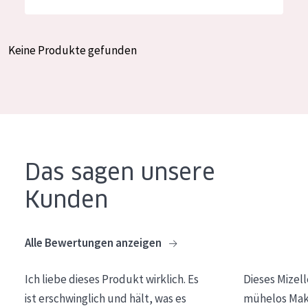
Feuchtigkeit und Ausstrahlung
German
Faltenreduzierung
Spanish
Keine Produkte gefunden
Hautregeneration
Greek
Hautstraffung
PRODUKTTYP
Tagescreme
Das sagen unsere
Nachtcreme
Kunden
Augencreme
Serum
Alle Bewertungen anzeigen
Reinigung
Ich liebe dieses Produkt wirklich. Es
Dieses Mizel
PRODUKTLINIE
ist erschwinglich und hält, was es
mühelos Make