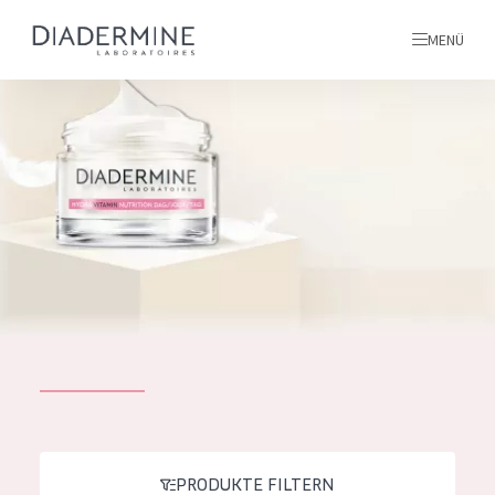
MENÜ
Alle produkte
Startseite
inhaltsstoffe
Über uns
Inspiration
Kontakt
ALLE PRODUKTE
English
PRODUKTTYP
French
PRODUKTE FILTERN