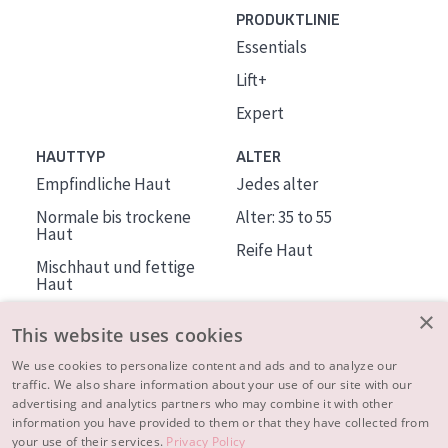
PRODUKTLINIE
Essentials
Lift+
Expert
HAUTTYP
ALTER
Empfindliche Haut
Jedes alter
Normale bis trockene
Alter: 35 to 55
Haut
Reife Haut
Mischhaut und fettige
Haut
Reife Haut
×
This website uses cookies
Der Sonne ausgesetzte
Haut
We use cookies to personalize content and ads and to analyze our
traffic. We also share information about your use of our site with our
advertising and analytics partners who may combine it with other
ÜBER DIADERMINE
information you have provided to them or that they have collected from
Mehr über uns
your use of their services.
Privacy Policy