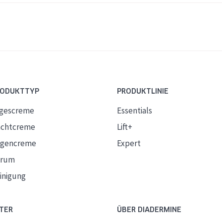
RODUKTTYP
PRODUKTLINIE
gescreme
Essentials
chtcreme
Lift+
gencreme
Expert
erum
inigung
TER
ÜBER DIADERMINE