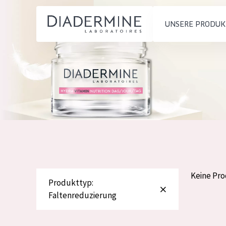
UNSERE PRODUK
PRODUKTTYP
PRODUKTTYP
Feuchtigkeit und
Tagescreme
Startseite
Ausstrahlung
Nachtcreme
inhaltsstoffe
Faltenreduzierung
Augencreme
Über uns
Hautregeneration
Serum
Inspiration
Hautstraffung
Reinigung
Kontakt
Keine Pr
Produkttyp:
Faltenreduzierung
HAUTTYP
English
Empfindliche 
French