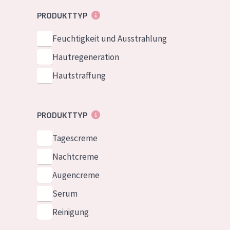
Normale bis t
German
PRODUKTTYP
Mischhaut und 
Spanish
Feuchtigkeit und Ausstrahlung
Haut
Greek
Hautregeneration
Reife Haut
Hautstraffung
Der Sonne aus
Haut
PRODUKTTYP
Alle Produkt
Tagescreme
Nachtcreme
Augencreme
Serum
Reinigung