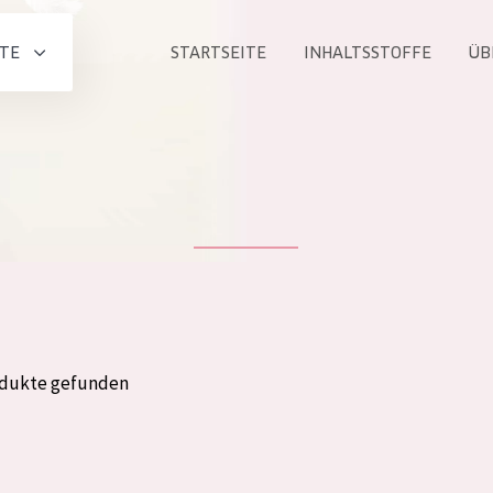
TE
STARTSEITE
INHALTSSTOFFE
ÜB
Alle produkt
PRODUKTLINIE
Essentials
Lift+
Expert
odukte gefunden
ALTER
ALLE
Haut
Jedes alter