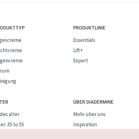
RODUKTTYP
PRODUKTLINIE
gescreme
Essentials
chtcreme
Lift+
gencreme
Expert
erum
inigung
TER
ÜBER DIADERMINE
des alter
Mehr über uns
er: 35 to 55
Inspiration
ife Haut
Kontakt