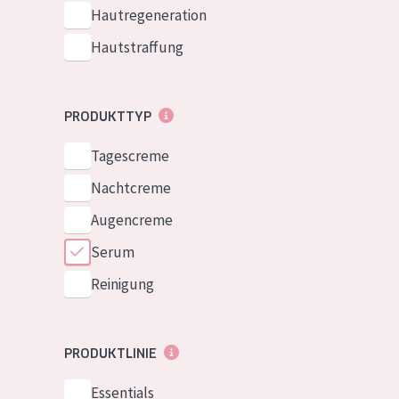
Normale bis t
Hautregeneration
German
Mischhaut und 
Hautstraffung
Spanish
Haut
Greek
Reife Haut
PRODUKTTYP
Der Sonne aus
Tagescreme
Haut
Nachtcreme
Alle Produkt
Augencreme
Serum
Reinigung
PRODUKTLINIE
Essentials