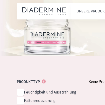
UNSERE PRODUK
PRODUKTTYP
PRODUKTTYP
Feuchtigkeit und
Tagescreme
Startseite
Ausstrahlung
Nachtcreme
inhaltsstoffe
Faltenreduzierung
Augencreme
Über uns
Hautregeneration
Serum
Inspiration
Hautstraffung
Reinigung
Kontakt
Keine Pr
PRODUKTTYP
HAUTTYP
Feuchtigkeit und Ausstrahlung
English
Empfindliche 
Faltenreduzierung
French