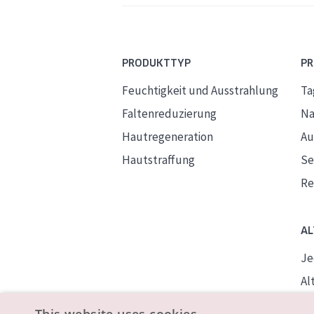
PRODUKTTYP
P
Feuchtigkeit und Ausstrahlung
Ta
Faltenreduzierung
Na
Hautregeneration
Au
Hautstraffung
S
Re
AL
Je
Alt
Re