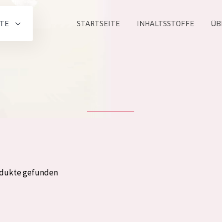
TE
STARTSEITE
INHALTSSTOFFE
ÜB
Alle produkt
PRODUKTLINIE
Essentials
Lift+
Expert
odukte gefunden
ALTER
ALLE
Haut
Jedes alter