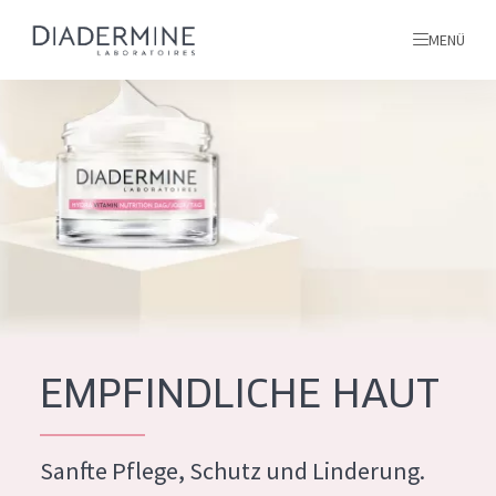
MENÜ
Alle produkte
Startseite
inhaltsstoffe
Über uns
Inspiration
Kontakt
EMPFINDLICHE HAUT
ALLE PRODUKTE
English
Sanfte Pflege, Schutz und Linderung.
PRODUKTTYP
French