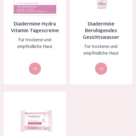
Essentials
Lift+
Diadermine Hydra
Diadermine
Expert
Vitamin Tagescreme
Beruhigendes
Gesichtswasser
Für trockene und
HAUTTYP
empfindliche Haut
Für trockene und
empfindliche Haut
Empfindliche Haut
Normale bis trockene Haut
Mischhaut und fettige Haut
Reife Haut
Diadermine Sanfte Reinigungstücher 25x
Der Sonne ausgesetzte Haut
ALTER
Jedes alter