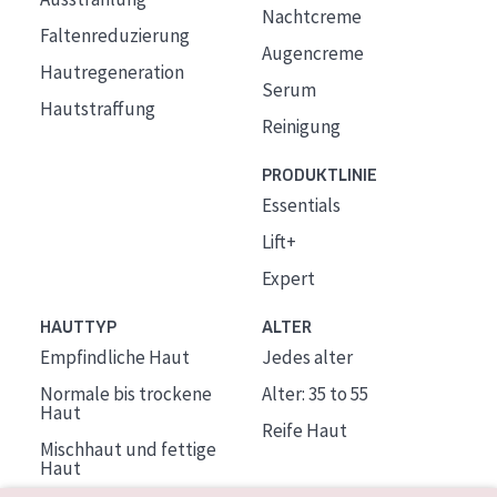
Nachtcreme
Faltenreduzierung
Augencreme
Hautregeneration
Serum
Hautstraffung
Reinigung
PRODUKTLINIE
Essentials
Lift+
Expert
HAUTTYP
ALTER
Empfindliche Haut
Jedes alter
Normale bis trockene
Alter: 35 to 55
Haut
Reife Haut
Mischhaut und fettige
Haut