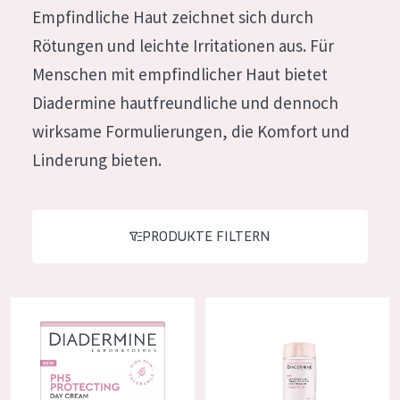
Empfindliche Haut zeichnet sich durch
Feuchtigkeit und Ausstrahlung
German
Rötungen und leichte Irritationen aus. Für
Faltenreduzierung
Spanish
Menschen mit empfindlicher Haut bietet
Hautregeneration
Greek
Diadermine hautfreundliche und dennoch
Hautstraffung
wirksame Formulierungen, die Komfort und
Linderung bieten.
PRODUKTTYP
Tagescreme
Nachtcreme
PRODUKTE FILTERN
Augencreme
Serum
Diadermine Hydra Vitamin Tagescreme
Diadermine Beruhigendes Gesic
Reinigung
PRODUKTLINIE