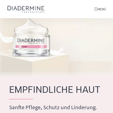
MENÜ
Alle produkte
Startseite
inhaltsstoffe
Über uns
Inspiration
Kontakt
EMPFINDLICHE HAUT
ALLE PRODUKTE
English
Sanfte Pflege, Schutz und Linderung.
PRODUKTTYP
French