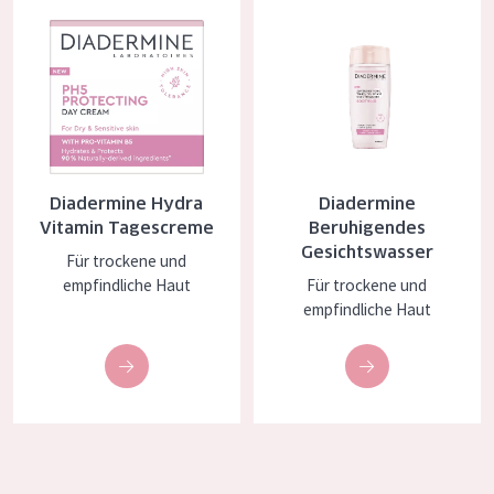
Diadermine Hydra Vitamin Tagescreme
Diadermine Beruhigendes Gesic
Essentials
Lift+
Expert
HAUTTYP
Diadermine Hydra
Diadermine
Empfindliche Haut
Vitamin Tagescreme
Beruhigendes
Normale bis trockene Haut
Gesichtswasser
Für trockene und
empfindliche Haut
Für trockene und
Mischhaut und fettige Haut
empfindliche Haut
Reife Haut
Der Sonne ausgesetzte Haut
ALTER
Jedes alter