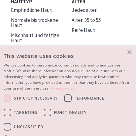
HAUTTYP
ALTER
Empfindliche Haut
Jedes alter
Normale bis trockene
Alter: 35 to 55
Haut
Reife Haut
Mischhaut und fettige
Haut
Reife Haut
×
This website uses cookies
Der Sonne ausgesetzte
Haut
We use cookies to personalize content and ads and to analyze our
traffic. We also share information about your use of our site with our
advertising and analytics partners who may combine it with other
ÜBER DIADERMINE
information you have provided to them or that they have collected from
Mehr über uns
your use of their services.
Privacy Policy
Inspiration
STRICTLY NECESSARY
PERFORMANCE
Kontakt
TARGETING
FUNCTIONALITY
© 2023 - 2026 Diadermine
Cookie-Einstellungen
UNCLASSIFIED