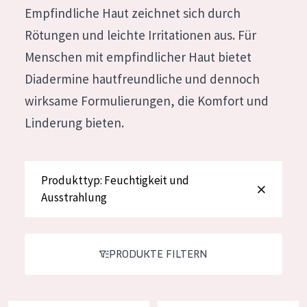
Empfindliche Haut zeichnet sich durch
Feuchtigkeit und Ausstrahlung
German
Rötungen und leichte Irritationen aus. Für
Faltenreduzierung
Spanish
Menschen mit empfindlicher Haut bietet
Hautregeneration
Greek
Diadermine hautfreundliche und dennoch
Hautstraffung
wirksame Formulierungen, die Komfort und
Linderung bieten.
PRODUKTTYP
Tagescreme
Produkttyp: Feuchtigkeit und
Nachtcreme
Ausstrahlung
Augencreme
Serum
PRODUKTE FILTERN
Reinigung
PRODUKTLINIE