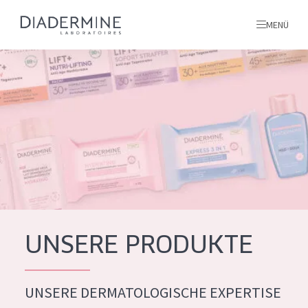
MENÜ
Alle produkte
Startseite
inhaltsstoffe
Über uns
Inspiration
Kontakt
UNSERE PRODUKTE
ALLE PRODUKTE
English
UNSERE DERMATOLOGISCHE EXPERTISE
PRODUKTTYP
French