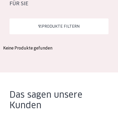
FÜR SIE
Feuchtigkeit und Ausstrahlung
German
Faltenreduzierung
Spanish
Hautregeneration
PRODUKTE FILTERN
Greek
Hautstraffung
Keine Produkte gefunden
PRODUKTTYP
Tagescreme
Nachtcreme
Augencreme
Serum
Das sagen unsere
Reinigung
Kunden
PRODUKTLINIE