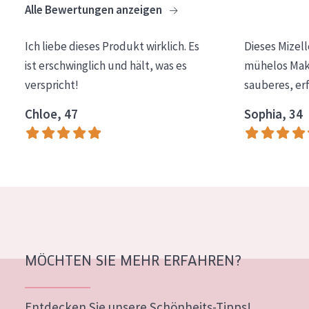
Alle Bewertungen anzeigen
Essentials
Lift+
Ich liebe dieses Produkt wirklich. Es
Dieses Mizel
ist erschwinglich und hält, was es
mühelos Make
Expert
verspricht!
sauberes, er
HAUTTYP
Chloe, 47
Sophia, 34
Empfindliche Haut
Normale bis trockene Haut
Mischhaut und fettige Haut
Reife Haut
Der Sonne ausgesetzte Haut
MÖCHTEN SIE MEHR ERFAHREN?
ALTER
Jedes alter
Entdecken Sie unsere Schönheits-Tipps!