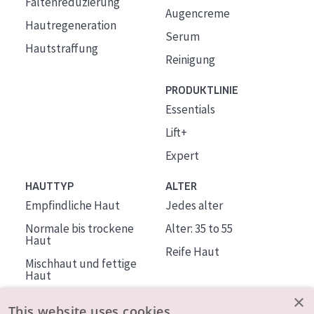
Faltenreduzierung
Augencreme
Hautregeneration
Serum
Hautstraffung
Reinigung
PRODUKTLINIE
Essentials
Lift+
Expert
HAUTTYP
ALTER
Empfindliche Haut
Jedes alter
Normale bis trockene
Alter: 35 to 55
Haut
Reife Haut
Mischhaut und fettige
Haut
Reife Haut
×
This website uses cookies