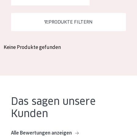
Feuchtigkeit und Ausstrahlung
German
Faltenreduzierung
Spanish
PRODUKTE FILTERN
Hautregeneration
Greek
Hautstraffung
Keine Produkte gefunden
PRODUKTTYP
Tagescreme
Nachtcreme
Augencreme
Das sagen unsere
Serum
Kunden
Reinigung
PRODUKTLINIE
Alle Bewertungen anzeigen