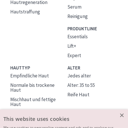
Hautregeneration
Serum
Hautstraffung
Reinigung
PRODUKTLINIE
Essentials
Lift+
Expert
HAUTTYP
ALTER
Empfindliche Haut
Jedes alter
Normale bis trockene
Alter: 35 to 55
Haut
Reife Haut
Mischhaut und fettige
Haut
Reife Haut
×
This website uses cookies
Der Sonne ausgesetzte
We use cookies to personalize content and ads and to analyze our