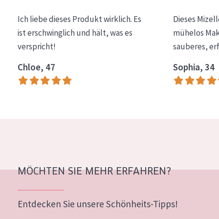
Essentials
Ich liebe dieses Produkt wirklich. Es
Dieses Mizel
Lift+
ist erschwinglich und hält, was es
mühelos Make
verspricht!
sauberes, er
Expert
Chloe, 47
Sophia, 34
HAUTTYP
Empfindliche Haut
Normale bis trockene Haut
Mischhaut und fettige Haut
Reife Haut
Der Sonne ausgesetzte Haut
MÖCHTEN SIE MEHR ERFAHREN?
ALTER
Entdecken Sie unsere Schönheits-Tipps!
Jedes alter