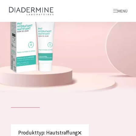
MENÜ
Alle produkte
Startseite
inhaltsstoffe
Über uns
Inspiration
Kontakt
ALLE PRODUKTE
English
PRODUKTTYP
Produkttyp: Hautstraffung
French