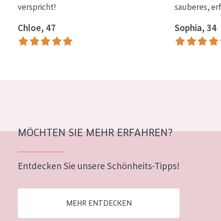
verspricht!
sauberes, er
Essentials
Chloe, 47
Sophia, 34
Lift+
Expert
HAUTTYP
Empfindliche Haut
Normale bis trockene Haut
Mischhaut und fettige Haut
MÖCHTEN SIE MEHR ERFAHREN?
Reife Haut
Entdecken Sie unsere Schönheits-Tipps!
Der Sonne ausgesetzte Haut
ALTER
MEHR ENTDECKEN
Jedes alter