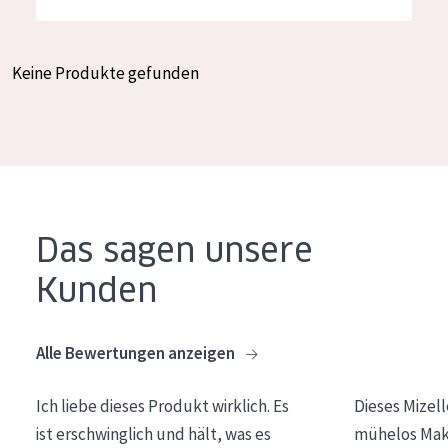
Feuchtigkeit und Ausstrahlung
German
Faltenreduzierung
Spanish
Keine Produkte gefunden
Hautregeneration
Greek
Hautstraffung
PRODUKTTYP
Tagescreme
Das sagen unsere
Nachtcreme
Kunden
Augencreme
Serum
Alle Bewertungen anzeigen
Reinigung
Ich liebe dieses Produkt wirklich. Es
Dieses Mizel
PRODUKTLINIE
ist erschwinglich und hält, was es
mühelos Make