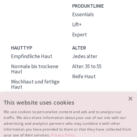
PRODUKTLINIE
Essentials
Lift+
Expert
HAUTTYP
ALTER
Empfindliche Haut
Jedes alter
Normale bis trockene
Alter: 35 to 55
Haut
Reife Haut
Mischhaut und fettige
Haut
Reife Haut
×
This website uses cookies
Der Sonne ausgesetzte
Haut
We use cookies to personalize content and ads and to analyze our
traffic. We also share information about your use of our site with our
advertising and analytics partners who may combine it with other
ÜBER DIADERMINE
information you have provided to them or that they have collected from
Mehr über uns
your use of their services.
Privacy Policy