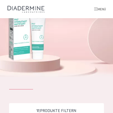
MENÜ
Alle produkte
Startseite
inhaltsstoffe
Über uns
Inspiration
Kontakt
ALLE PRODUKTE
English
PRODUKTTYP
French
PRODUKTE FILTERN