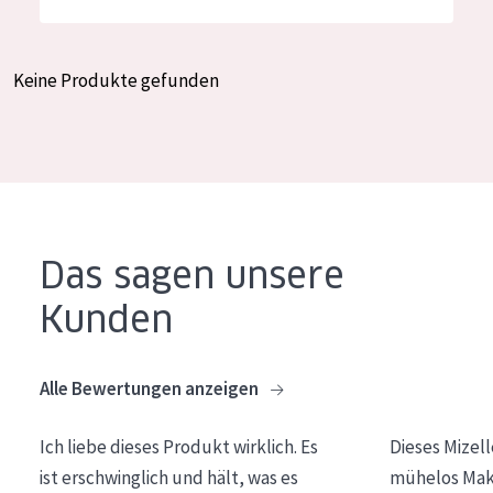
Feuchtigkeit und Ausstrahlung
German
Faltenreduzierung
Spanish
Keine Produkte gefunden
Hautregeneration
Greek
Hautstraffung
PRODUKTTYP
Tagescreme
Das sagen unsere
Nachtcreme
Kunden
Augencreme
Serum
Alle Bewertungen anzeigen
Reinigung
Ich liebe dieses Produkt wirklich. Es
Dieses Mizel
PRODUKTLINIE
ist erschwinglich und hält, was es
mühelos Make