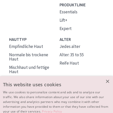
PRODUKTLINIE
Essentials
Lift+
Expert
HAUTTYP
ALTER
Empfindliche Haut
Jedes alter
Normale bis trockene
Alter: 35 to 55
Haut
Reife Haut
Mischhaut und fettige
Haut
Reife Haut
×
This website uses cookies
Der Sonne ausgesetzte
Haut
We use cookies to personalize content and ads and to analyze our
traffic. We also share information about your use of our site with our
advertising and analytics partners who may combine it with other
ÜBER DIADERMINE
information you have provided to them or that they have collected from
Mehr über uns
your use of their services.
Privacy Policy