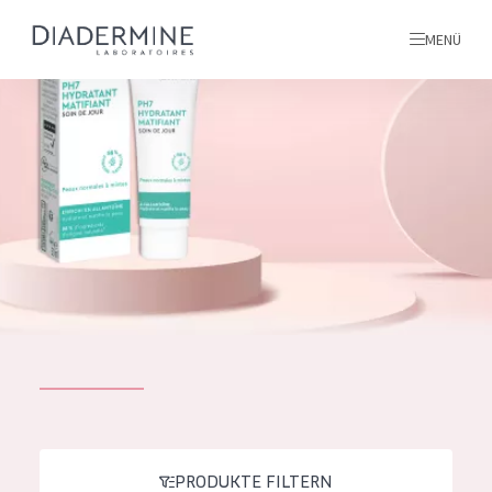
MENÜ
Alle produkte
Startseite
inhaltsstoffe
Über uns
Inspiration
Kontakt
ALLE PRODUKTE
English
PRODUKTTYP
French
PRODUKTE FILTERN