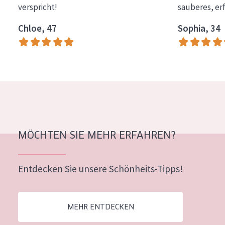
verspricht!
sauberes, er
Essentials
Chloe, 47
Sophia, 34
Lift+
Expert
HAUTTYP
Empfindliche Haut
Normale bis trockene Haut
Mischhaut und fettige Haut
MÖCHTEN SIE MEHR ERFAHREN?
Reife Haut
Entdecken Sie unsere Schönheits-Tipps!
Der Sonne ausgesetzte Haut
ALTER
MEHR ENTDECKEN
Jedes alter