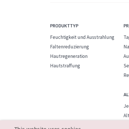
PRODUKTTYP
P
Feuchtigkeit und Ausstrahlung
Ta
Faltenreduzierung
Na
Hautregeneration
Au
Hautstraffung
S
Re
AL
Je
Alt
Re