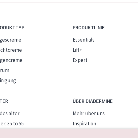
RODUKTTYP
PRODUKTLINIE
gescreme
Essentials
chtcreme
Lift+
gencreme
Expert
erum
inigung
TER
ÜBER DIADERMINE
des alter
Mehr über uns
er: 35 to 55
Inspiration
ife Haut
Kontakt