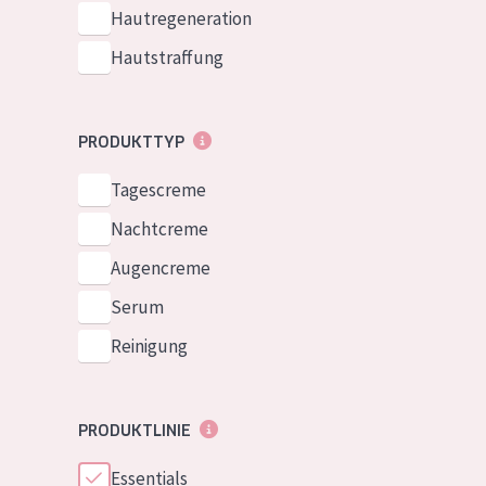
Normale bis t
Hautregeneration
German
Mischhaut und 
Hautstraffung
Spanish
Haut
Greek
Reife Haut
PRODUKTTYP
Der Sonne aus
Tagescreme
Haut
Nachtcreme
Alle Produkt
Augencreme
Serum
Reinigung
PRODUKTLINIE
Essentials