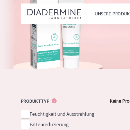
UNSERE PRODUK
PRODUKTTYP
PRODUKTTYP
Feuchtigkeit und
Tagescreme
Startseite
Ausstrahlung
Nachtcreme
inhaltsstoffe
Faltenreduzierung
Augencreme
Über uns
Hautregeneration
Serum
Inspiration
Hautstraffung
Reinigung
Kontakt
Keine Pr
PRODUKTTYP
HAUTTYP
Feuchtigkeit und Ausstrahlung
English
Empfindliche 
Faltenreduzierung
French