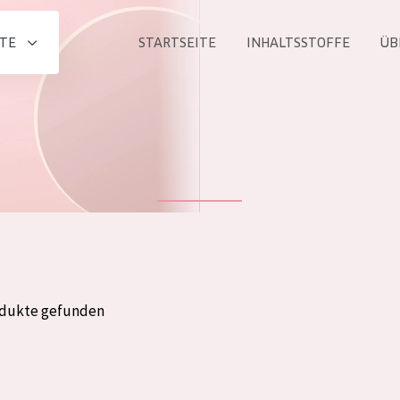
TE
STARTSEITE
INHALTSSTOFFE
ÜB
Alle produkt
PRODUKTLINIE
Essentials
Lift+
Expert
odukte gefunden
ALTER
ALLE
Haut
Jedes alter