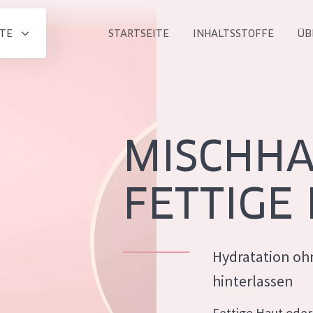
TE
STARTSEITE
INHALTSSTOFFE
ÜB
Alle produkt
PRODUKTLINIE
Essentials
MISCHH
Lift+
Expert
FETTIGE
Hydratation oh
ALTER
hinterlassen
ALLE
Haut
Jedes alter