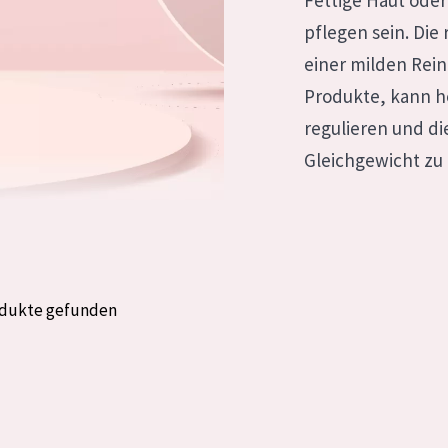
Fettige Haut oder
rockene Haut
Alter: 35 to 55
pflegen sein. Die 
fettige
Reife Haut
einer milden Rein
Produkte, kann he
regulieren und d
gesetzte
Gleichgewicht zu 
e anzeigen
odukte gefunden