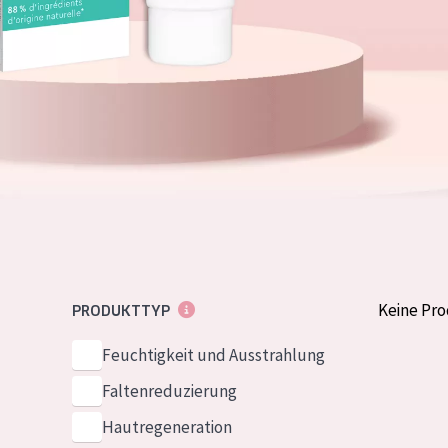
Normale bis t
German
Mischhaut und 
Spanish
Haut
Greek
Reife Haut
Der Sonne aus
Haut
Alle Produkt
Keine Pr
PRODUKTTYP
Feuchtigkeit und Ausstrahlung
Faltenreduzierung
Hautregeneration