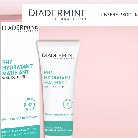
UNSERE PRODUK
PRODUKTTYP
PRODUKTTYP
Feuchtigkeit und
Tagescreme
Startseite
Ausstrahlung
Nachtcreme
inhaltsstoffe
Faltenreduzierung
Augencreme
Über uns
Hautregeneration
Serum
Inspiration
Hautstraffung
Reinigung
Kontakt
HAUTTYP
English
Empfindliche 
French