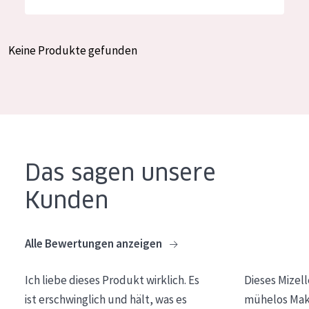
Feuchtigkeit und Ausstrahlung
German
Faltenreduzierung
Spanish
Keine Produkte gefunden
Hautregeneration
Greek
Hautstraffung
PRODUKTTYP
Tagescreme
Das sagen unsere
Nachtcreme
Kunden
Augencreme
Serum
Alle Bewertungen anzeigen
Reinigung
Ich liebe dieses Produkt wirklich. Es
Dieses Mizel
PRODUKTLINIE
ist erschwinglich und hält, was es
mühelos Make