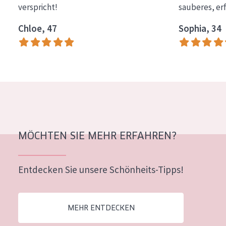
verspricht!
sauberes, er
Essentials
Chloe, 47
Sophia, 34
Lift+
Expert
HAUTTYP
Empfindliche Haut
Normale bis trockene Haut
Mischhaut und fettige Haut
MÖCHTEN SIE MEHR ERFAHREN?
Reife Haut
Entdecken Sie unsere Schönheits-Tipps!
Der Sonne ausgesetzte Haut
ALTER
MEHR ENTDECKEN
Jedes alter