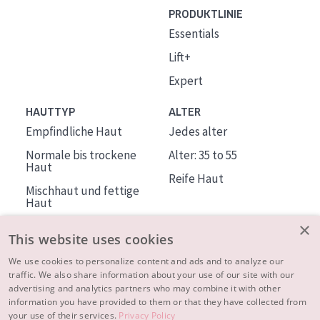
PRODUKTLINIE
Essentials
Lift+
Expert
HAUTTYP
ALTER
Empfindliche Haut
Jedes alter
Normale bis trockene
Alter: 35 to 55
Haut
Reife Haut
Mischhaut und fettige
Haut
Reife Haut
×
This website uses cookies
Der Sonne ausgesetzte
Haut
We use cookies to personalize content and ads and to analyze our
traffic. We also share information about your use of our site with our
advertising and analytics partners who may combine it with other
ÜBER DIADERMINE
information you have provided to them or that they have collected from
Mehr über uns
your use of their services.
Privacy Policy