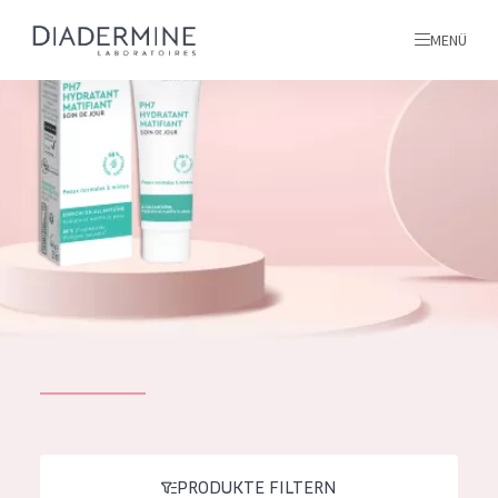
MENÜ
Alle produkte
Startseite
inhaltsstoffe
Über uns
Inspiration
Kontakt
ALLE PRODUKTE
English
PRODUKTTYP
French
PRODUKTE FILTERN