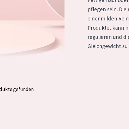
Fettige Haut oder
rockene Haut
Alter: 35 to 55
pflegen sein. Die 
fettige
Reife Haut
einer milden Rein
Produkte, kann he
regulieren und d
gesetzte
Gleichgewicht zu 
e anzeigen
odukte gefunden