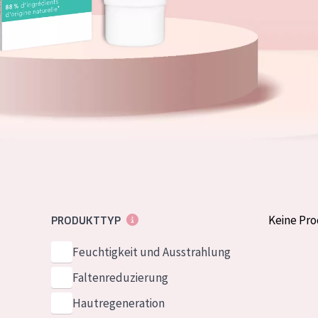
Normale bis t
German
Mischhaut und 
Spanish
Haut
Greek
Reife Haut
Der Sonne aus
Haut
Alle Produkt
Keine Pr
PRODUKTTYP
Feuchtigkeit und Ausstrahlung
Faltenreduzierung
Hautregeneration