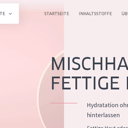
TE
STARTSEITE
INHALTSSTOFFE
ÜB
Alle produkt
PRODUKTLINIE
Essentials
MISCHH
Lift+
Expert
FETTIGE
Hydratation oh
ALTER
hinterlassen
ALLE
Haut
Jedes alter