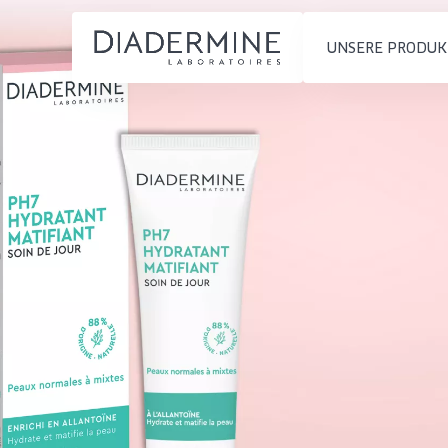
UNSERE PRODUK
PRODUKTTYP
PRODUKTTYP
Feuchtigkeit und
Tagescreme
Startseite
Ausstrahlung
Nachtcreme
inhaltsstoffe
Faltenreduzierung
Augencreme
Über uns
Hautregeneration
Serum
Inspiration
Hautstraffung
Reinigung
Kontakt
HAUTTYP
English
Empfindliche 
French