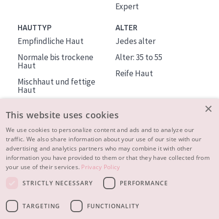
Expert
HAUTTYP
ALTER
Empfindliche Haut
Jedes alter
Normale bis trockene
Alter: 35 to 55
Haut
Reife Haut
Mischhaut und fettige
Haut
Reife Haut
×
This website uses cookies
Der Sonne ausgesetzte
Haut
We use cookies to personalize content and ads and to analyze our
traffic. We also share information about your use of our site with our
advertising and analytics partners who may combine it with other
ÜBER DIADERMINE
information you have provided to them or that they have collected from
Mehr über uns
your use of their services.
Privacy Policy
Inspiration
STRICTLY NECESSARY
PERFORMANCE
Kontakt
TARGETING
FUNCTIONALITY