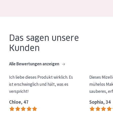
Essentials
Lift+
Expert
Das sagen unsere
HAUTTYP
Kunden
Empfindliche Haut
Normale bis trockene Haut
Alle Bewertungen anzeigen
Mischhaut und fettige Haut
Reife Haut
Ich liebe dieses Produkt wirklich. Es
Dieses Mizel
ist erschwinglich und hält, was es
mühelos Make
Der Sonne ausgesetzte Haut
verspricht!
sauberes, er
ALTER
Chloe, 47
Sophia, 34
Jedes alter