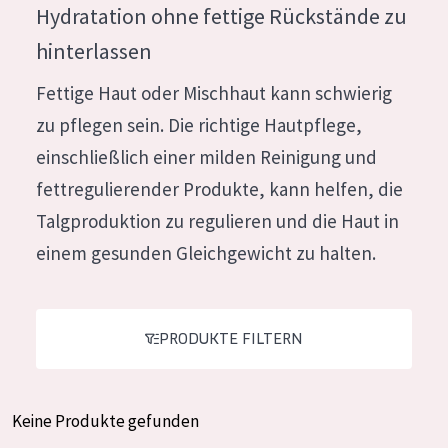
Hydratation ohne fettige Rückstände zu
Feuchtigkeit und Ausstrahlung
German
hinterlassen
Faltenreduzierung
Spanish
Fettige Haut oder Mischhaut kann schwierig
Hautregeneration
Greek
zu pflegen sein. Die richtige Hautpflege,
Hautstraffung
einschließlich einer milden Reinigung und
fettregulierender Produkte, kann helfen, die
PRODUKTTYP
Talgproduktion zu regulieren und die Haut in
Tagescreme
einem gesunden Gleichgewicht zu halten.
Nachtcreme
Augencreme
Serum
PRODUKTE FILTERN
Reinigung
Keine Produkte gefunden
PRODUKTLINIE