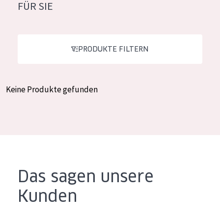
FÜR SIE
Feuchtigkeit und Ausstrahlung
German
Faltenreduzierung
Spanish
Hautregeneration
PRODUKTE FILTERN
Greek
Hautstraffung
Keine Produkte gefunden
PRODUKTTYP
Tagescreme
Nachtcreme
Augencreme
Serum
Das sagen unsere
Reinigung
Kunden
PRODUKTLINIE