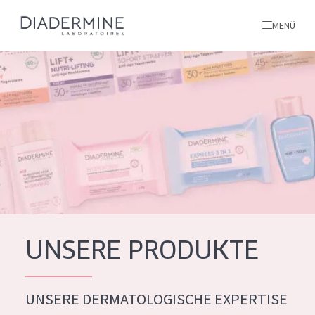
MENÜ
Alle produkte
Startseite
inhaltsstoffe
Über uns
Inspiration
Kontakt
UNSERE PRODUKTE
ALLE PRODUKTE
English
UNSERE DERMATOLOGISCHE EXPERTISE
PRODUKTTYP
French