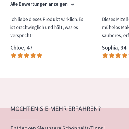
Alle Bewertungen anzeigen
Essentials
Lift+
Ich liebe dieses Produkt wirklich. Es
Dieses Mizel
ist erschwinglich und hält, was es
mühelos Make
Expert
verspricht!
sauberes, er
HAUTTYP
Chloe, 47
Sophia, 34
Empfindliche Haut
Normale bis trockene Haut
Mischhaut und fettige Haut
Reife Haut
Der Sonne ausgesetzte Haut
MÖCHTEN SIE MEHR ERFAHREN?
ALTER
Jedes alter
Entdecken Sie unsere Schönheits-Tipps!