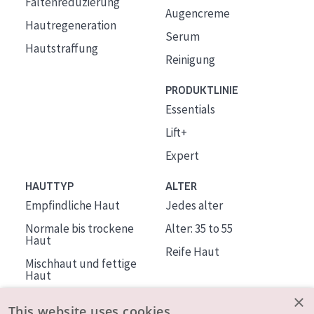
Faltenreduzierung
Augencreme
Hautregeneration
Serum
Hautstraffung
Reinigung
PRODUKTLINIE
Essentials
Lift+
Expert
HAUTTYP
ALTER
Empfindliche Haut
Jedes alter
Normale bis trockene
Alter: 35 to 55
Haut
Reife Haut
Mischhaut und fettige
Haut
Reife Haut
×
This website uses cookies