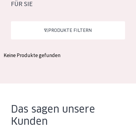
FÜR SIE
Feuchtigkeit und Ausstrahlung
German
Faltenreduzierung
Spanish
Hautregeneration
PRODUKTE FILTERN
Greek
Hautstraffung
Keine Produkte gefunden
PRODUKTTYP
Tagescreme
Nachtcreme
Augencreme
Serum
Das sagen unsere
Reinigung
Kunden
PRODUKTLINIE