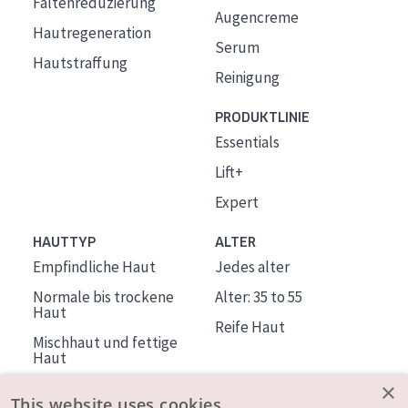
Faltenreduzierung
Augencreme
Hautregeneration
Serum
Hautstraffung
Reinigung
PRODUKTLINIE
Essentials
Lift+
Expert
HAUTTYP
ALTER
Empfindliche Haut
Jedes alter
Normale bis trockene
Alter: 35 to 55
Haut
Reife Haut
Mischhaut und fettige
Haut
Reife Haut
×
This website uses cookies