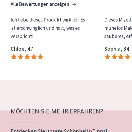
Alle Bewertungen anzeigen
Essentials
Lift+
Ich liebe dieses Produkt wirklich. Es
Dieses Mizel
ist erschwinglich und hält, was es
mühelos Make
Expert
verspricht!
sauberes, er
HAUTTYP
Chloe, 47
Sophia, 34
Empfindliche Haut
Normale bis trockene Haut
Mischhaut und fettige Haut
Reife Haut
Der Sonne ausgesetzte Haut
MÖCHTEN SIE MEHR ERFAHREN?
ALTER
Jedes alter
Entdecken Sie unsere Schönheits-Tipps!