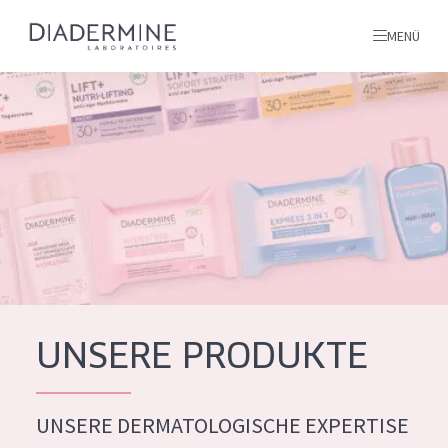
MENÜ
Alle produkte
Startseite
inhaltsstoffe
Über uns
Inspiration
Kontakt
UNSERE PRODUKTE
ALLE PRODUKTE
English
UNSERE DERMATOLOGISCHE EXPERTISE
PRODUKTTYP
French