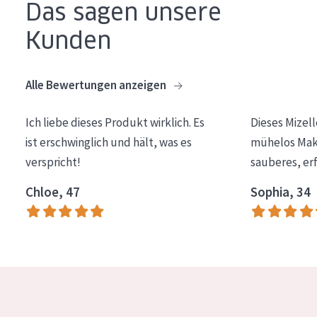
Das sagen unsere
Essentials
Kunden
Lift+
Expert
Alle Bewertungen anzeigen
HAUTTYP
Ich liebe dieses Produkt wirklich. Es
Dieses Mizel
Empfindliche Haut
ist erschwinglich und hält, was es
mühelos Make
verspricht!
sauberes, er
Normale bis trockene Haut
Mischhaut und fettige Haut
Chloe, 47
Sophia, 34
Reife Haut
Der Sonne ausgesetzte Haut
ALTER
Jedes alter