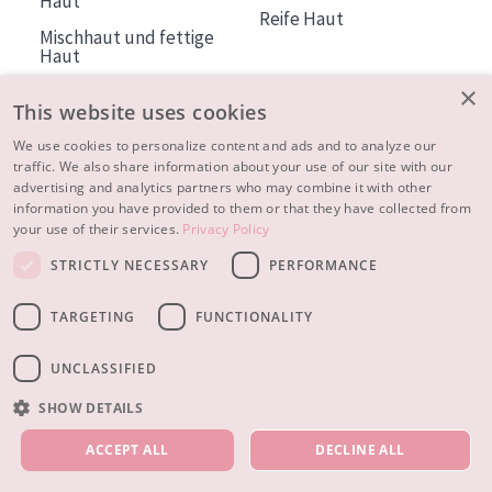
Haut
Reife Haut
Mischhaut und fettige
Haut
Reife Haut
×
This website uses cookies
Der Sonne ausgesetzte
Haut
We use cookies to personalize content and ads and to analyze our
traffic. We also share information about your use of our site with our
advertising and analytics partners who may combine it with other
ÜBER DIADERMINE
information you have provided to them or that they have collected from
Mehr über uns
your use of their services.
Privacy Policy
Inspiration
STRICTLY NECESSARY
PERFORMANCE
Kontakt
TARGETING
FUNCTIONALITY
© 2023 - 2026 Diadermine
Cookie-Einstellungen
UNCLASSIFIED
SHOW DETAILS
UNSERE PRODUKTE
ACCEPT ALL
DECLINE ALL