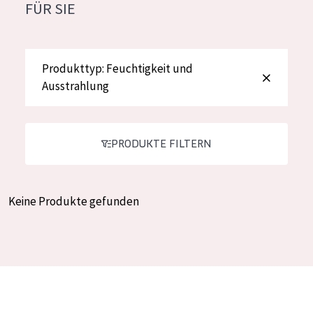
FÜR SIE
Feuchtigkeit und Ausstrahlung
German
Faltenreduzierung
Spanish
Hautregeneration
Produkttyp: Feuchtigkeit und
Greek
Ausstrahlung
Hautstraffung
PRODUKTTYP
PRODUKTE FILTERN
Tagescreme
Nachtcreme
Keine Produkte gefunden
Augencreme
Serum
Reinigung
PRODUKTLINIE