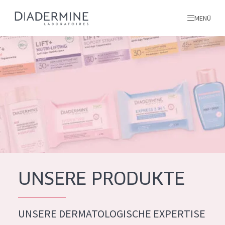
MENÜ
Alle produkte
Startseite
inhaltsstoffe
Über uns
Inspiration
Kontakt
UNSERE PRODUKTE
ALLE PRODUKTE
English
UNSERE DERMATOLOGISCHE EXPERTISE
PRODUKTTYP
French