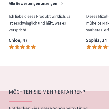
Alle Bewertungen anzeigen
Essentials
Lift+
Ich liebe dieses Produkt wirklich. Es
Dieses Mizel
ist erschwinglich und hält, was es
mühelos Make
Expert
verspricht!
sauberes, er
HAUTTYP
Chloe, 47
Sophia, 34
Empfindliche Haut
Normale bis trockene Haut
Mischhaut und fettige Haut
Reife Haut
Der Sonne ausgesetzte Haut
MÖCHTEN SIE MEHR ERFAHREN?
ALTER
Jedes alter
Entdecken Sie unsere Schönheits-Tipps!