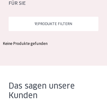
FÜR SIE
Feuchtigkeit und Ausstrahlung
German
Faltenreduzierung
Spanish
Hautregeneration
PRODUKTE FILTERN
Greek
Hautstraffung
Keine Produkte gefunden
PRODUKTTYP
Tagescreme
Nachtcreme
Augencreme
Serum
Das sagen unsere
Reinigung
Kunden
PRODUKTLINIE