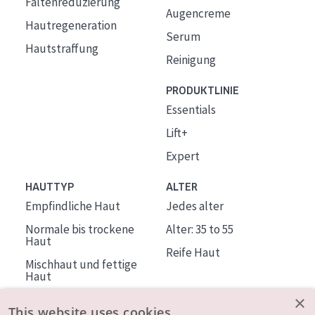
Faltenreduzierung
Augencreme
Hautregeneration
Serum
Hautstraffung
Reinigung
PRODUKTLINIE
Essentials
Lift+
Expert
HAUTTYP
ALTER
Empfindliche Haut
Jedes alter
Normale bis trockene
Alter: 35 to 55
Haut
Reife Haut
Mischhaut und fettige
Haut
Reife Haut
×
This website uses cookies