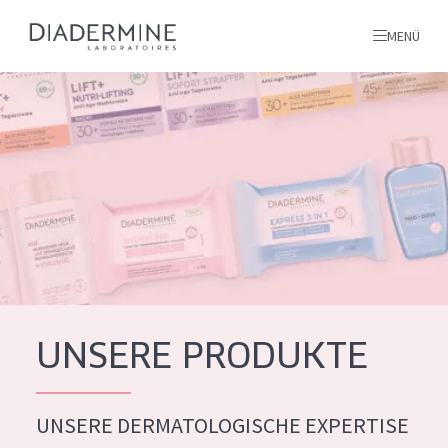
MENÜ
Alle produkte
Startseite
inhaltsstoffe
Über uns
Inspiration
Kontakt
UNSERE PRODUKTE
ALLE PRODUKTE
English
UNSERE DERMATOLOGISCHE EXPERTISE
PRODUKTTYP
French