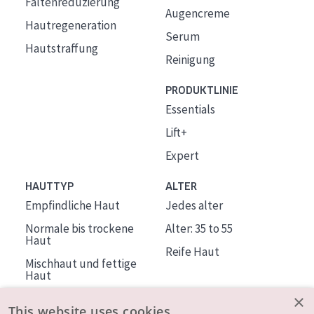
Faltenreduzierung
Augencreme
Hautregeneration
Serum
Hautstraffung
Reinigung
PRODUKTLINIE
Essentials
Lift+
Expert
HAUTTYP
ALTER
Empfindliche Haut
Jedes alter
Normale bis trockene
Alter: 35 to 55
Haut
Reife Haut
Mischhaut und fettige
Haut
Reife Haut
×
This website uses cookies