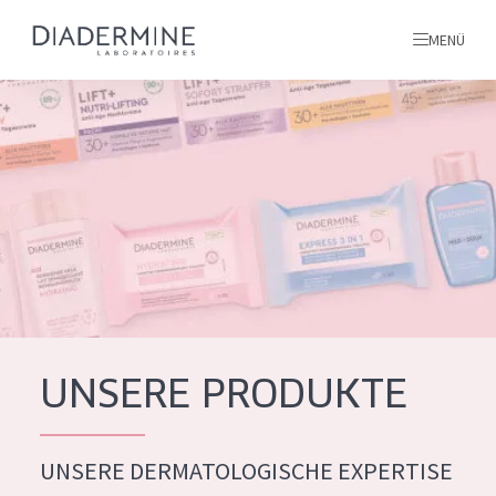
MENÜ
Alle produkte
Startseite
inhaltsstoffe
Über uns
Inspiration
Kontakt
UNSERE PRODUKTE
ALLE PRODUKTE
English
UNSERE DERMATOLOGISCHE EXPERTISE
PRODUKTTYP
French