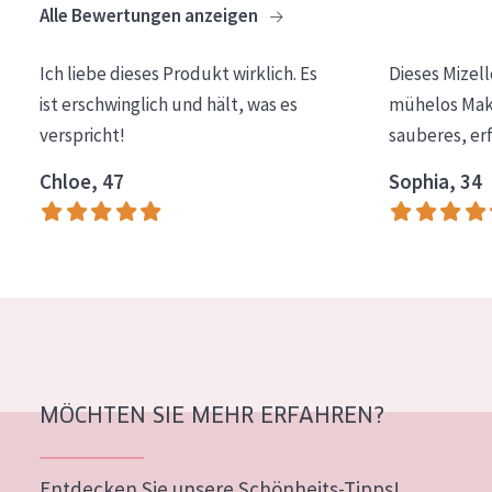
Alle Bewertungen anzeigen
Essentials
Lift+
Ich liebe dieses Produkt wirklich. Es
Dieses Mizel
ist erschwinglich und hält, was es
mühelos Make
Expert
verspricht!
sauberes, er
HAUTTYP
Chloe, 47
Sophia, 34
Empfindliche Haut
Normale bis trockene Haut
Mischhaut und fettige Haut
Reife Haut
Der Sonne ausgesetzte Haut
MÖCHTEN SIE MEHR ERFAHREN?
ALTER
Jedes alter
Entdecken Sie unsere Schönheits-Tipps!