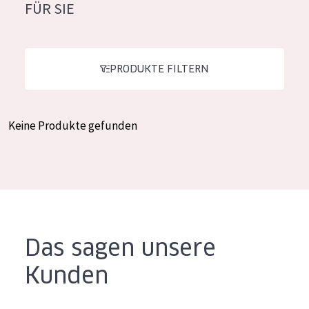
FÜR SIE
Feuchtigkeit und Ausstrahlung
German
Faltenreduzierung
Spanish
Hautregeneration
PRODUKTE FILTERN
Greek
Hautstraffung
Keine Produkte gefunden
PRODUKTTYP
Tagescreme
Nachtcreme
Augencreme
Serum
Das sagen unsere
Reinigung
Kunden
PRODUKTLINIE