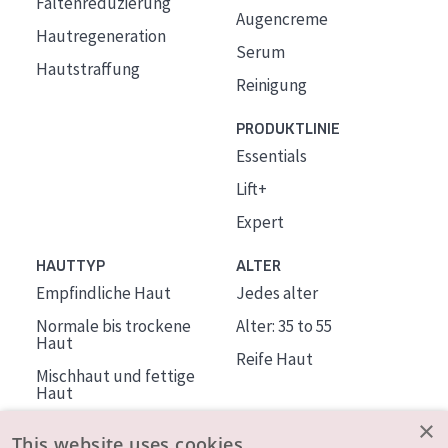
Faltenreduzierung
Augencreme
Hautregeneration
Serum
Hautstraffung
Reinigung
PRODUKTLINIE
Essentials
Lift+
Expert
HAUTTYP
ALTER
Empfindliche Haut
Jedes alter
Normale bis trockene
Alter: 35 to 55
Haut
Reife Haut
Mischhaut und fettige
Haut
Reife Haut
×
This website uses cookies