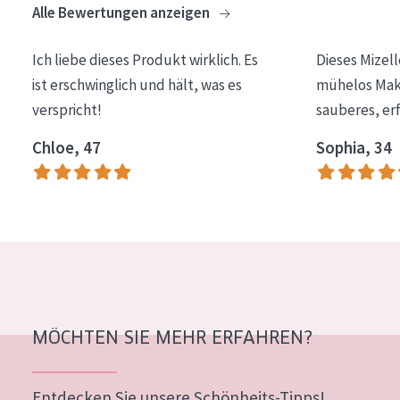
Alle Bewertungen anzeigen
Essentials
Lift+
Ich liebe dieses Produkt wirklich. Es
Dieses Mizel
ist erschwinglich und hält, was es
mühelos Make
Expert
verspricht!
sauberes, er
HAUTTYP
Chloe, 47
Sophia, 34
Empfindliche Haut
Normale bis trockene Haut
Mischhaut und fettige Haut
Reife Haut
Der Sonne ausgesetzte Haut
MÖCHTEN SIE MEHR ERFAHREN?
ALTER
Jedes alter
Entdecken Sie unsere Schönheits-Tipps!