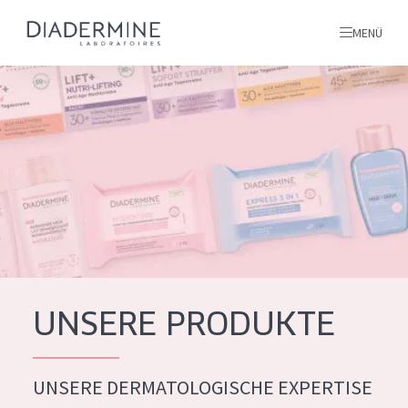
MENÜ
Alle produkte
Startseite
inhaltsstoffe
Über uns
Inspiration
Kontakt
UNSERE PRODUKTE
ALLE PRODUKTE
English
UNSERE DERMATOLOGISCHE EXPERTISE
PRODUKTTYP
French