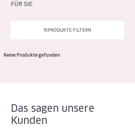
FÜR SIE
Feuchtigkeit und Ausstrahlung
German
Faltenreduzierung
Spanish
Hautregeneration
PRODUKTE FILTERN
Greek
Hautstraffung
Keine Produkte gefunden
PRODUKTTYP
Tagescreme
Nachtcreme
Augencreme
Serum
Das sagen unsere
Reinigung
Kunden
PRODUKTLINIE