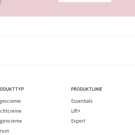
RODUKTTYP
PRODUKTLINIE
gescreme
Essentials
chtcreme
Lift+
gencreme
Expert
erum