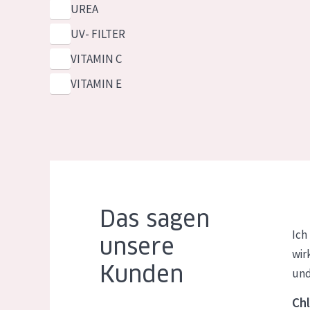
UREA
UV- FILTER
VITAMIN C
VITAMIN E
Das sagen
Ich
unsere
wir
Kunden
und
Chl