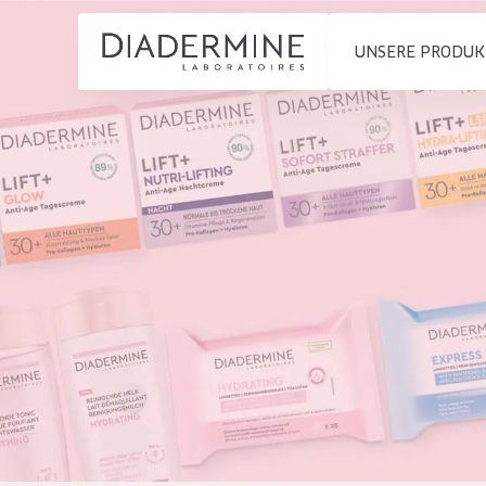
UNSERE PRODUK
PRODUKTTYP
PRODUKTTYP
Feuchtigkeit und
Tagescreme
Startseite
Ausstrahlung
Nachtcreme
inhaltsstoffe
Faltenreduzierung
Augencreme
Über uns
Hautregeneration
Serum
Inspiration
Hautstraffung
Reinigung
Kontakt
HAUTTYP
English
Empfindliche 
French