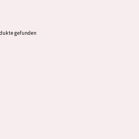
rockene Haut
Alter: 35 to 55
fettige
Reife Haut
odukte gefunden
gesetzte
e anzeigen