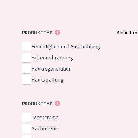
Normale bis t
German
Mischhaut und 
Spanish
Haut
Greek
Keine Pr
PRODUKTTYP
Reife Haut
Der Sonne aus
Feuchtigkeit und Ausstrahlung
Haut
Faltenreduzierung
Hautregeneration
Alle Produkt
Hautstraffung
PRODUKTTYP
Tagescreme
Nachtcreme