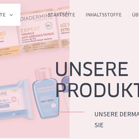
TE
STARTSEITE
INHALTSSTOFFE
ÜB
Alle produkt
PRODUKTLINIE
Essentials
UNSERE
Lift+
Expert
PRODUK
UNSERE DERMA
ALTER
SIE
ALLE
Haut
Jedes alter