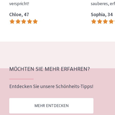
verspricht!
sauberes, er
Essentials
Chloe, 47
Sophia, 34
Lift+
Expert
HAUTTYP
Empfindliche Haut
Normale bis trockene Haut
Mischhaut und fettige Haut
MÖCHTEN SIE MEHR ERFAHREN?
Reife Haut
Entdecken Sie unsere Schönheits-Tipps!
Der Sonne ausgesetzte Haut
ALTER
MEHR ENTDECKEN
Jedes alter