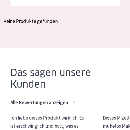
Feuchtigkeit und Ausstrahlung
German
Faltenreduzierung
Spanish
Keine Produkte gefunden
Hautregeneration
Greek
Hautstraffung
PRODUKTTYP
Tagescreme
Das sagen unsere
Nachtcreme
Kunden
Augencreme
Serum
Alle Bewertungen anzeigen
Reinigung
Ich liebe dieses Produkt wirklich. Es
Dieses Mizel
PRODUKTLINIE
ist erschwinglich und hält, was es
mühelos Make