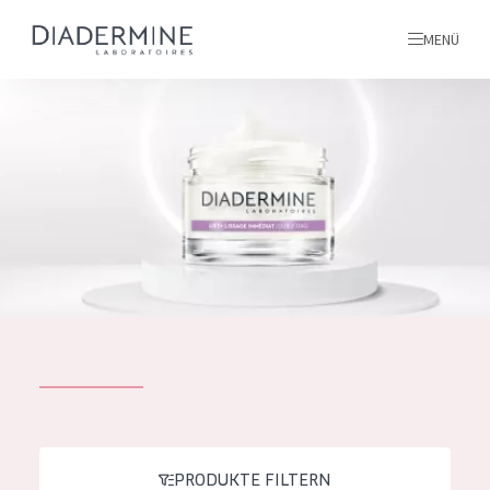
MENÜ
Alle produkte
Startseite
inhaltsstoffe
Über uns
Inspiration
Kontakt
ALLE PRODUKTE
English
PRODUKTTYP
French
PRODUKTE FILTERN