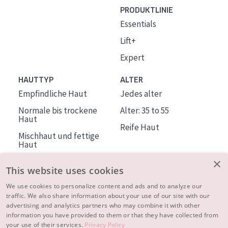
PRODUKTLINIE
Essentials
Lift+
Expert
HAUTTYP
ALTER
Empfindliche Haut
Jedes alter
Normale bis trockene
Alter: 35 to 55
Haut
Reife Haut
Mischhaut und fettige
Haut
Reife Haut
×
This website uses cookies
Der Sonne ausgesetzte
Haut
We use cookies to personalize content and ads and to analyze our
traffic. We also share information about your use of our site with our
advertising and analytics partners who may combine it with other
ÜBER DIADERMINE
information you have provided to them or that they have collected from
Mehr über uns
your use of their services.
Privacy Policy