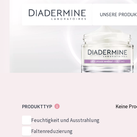
UNSERE PRODUK
PRODUKTTYP
PRODUKTTYP
Feuchtigkeit und
Tagescreme
Startseite
Ausstrahlung
Nachtcreme
inhaltsstoffe
Faltenreduzierung
Augencreme
Über uns
Hautregeneration
Serum
Inspiration
Hautstraffung
Reinigung
Kontakt
Keine Pr
PRODUKTTYP
HAUTTYP
Feuchtigkeit und Ausstrahlung
English
Empfindliche 
Faltenreduzierung
French