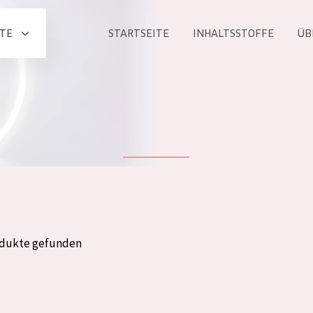
TE
STARTSEITE
INHALTSSTOFFE
ÜB
Alle produkt
PRODUKTLINIE
Essentials
Lift+
Expert
odukte gefunden
ALTER
ALLE
Haut
Jedes alter