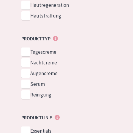
Normale bis t
Hautregeneration
German
Mischhaut und 
Hautstraffung
Spanish
Haut
Greek
Reife Haut
PRODUKTTYP
Der Sonne aus
Tagescreme
Haut
Nachtcreme
Alle Produkt
Augencreme
Serum
Reinigung
PRODUKTLINIE
Essentials