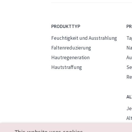
PRODUKTTYP
P
Feuchtigkeit und Ausstrahlung
Ta
Faltenreduzierung
Na
Hautregeneration
Au
Hautstraffung
S
Re
AL
Je
Alt
Re