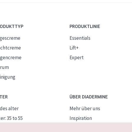
RODUKTTYP
PRODUKTLINIE
gescreme
Essentials
chtcreme
Lift+
gencreme
Expert
erum
inigung
TER
ÜBER DIADERMINE
des alter
Mehr über uns
er: 35 to 55
Inspiration
ife Haut
Kontakt