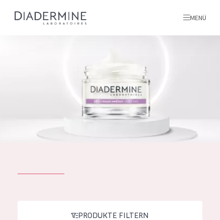
MENÜ
Alle produkte
Startseite
inhaltsstoffe
Über uns
Inspiration
Kontakt
ALLE PRODUKTE
English
PRODUKTTYP
French
PRODUKTE FILTERN