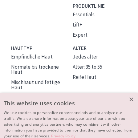
PRODUKTLINIE
Essentials
Lift+
Expert
HAUTTYP
ALTER
Empfindliche Haut
Jedes alter
Normale bis trockene
Alter: 35 to 55
Haut
Reife Haut
Mischhaut und fettige
Haut
Reife Haut
×
This website uses cookies
Der Sonne ausgesetzte
Haut
We use cookies to personalize content and ads and to analyze our
traffic. We also share information about your use of our site with our
advertising and analytics partners who may combine it with other
ÜBER DIADERMINE
information you have provided to them or that they have collected from
Mehr über uns
your use of their services.
Privacy Policy