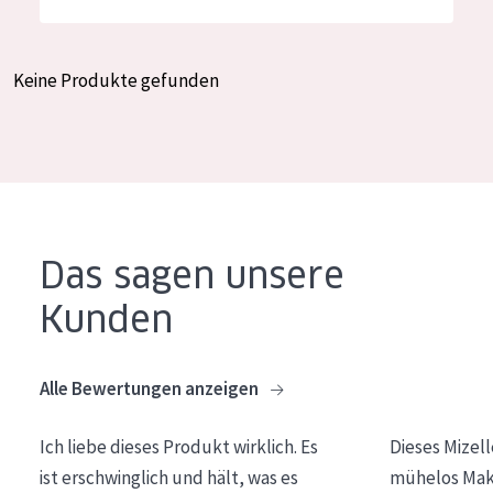
Feuchtigkeit und Ausstrahlung
German
Faltenreduzierung
Spanish
Keine Produkte gefunden
Hautregeneration
Greek
Hautstraffung
PRODUKTTYP
Tagescreme
Das sagen unsere
Nachtcreme
Kunden
Augencreme
Serum
Alle Bewertungen anzeigen
Reinigung
Ich liebe dieses Produkt wirklich. Es
Dieses Mizel
PRODUKTLINIE
ist erschwinglich und hält, was es
mühelos Make