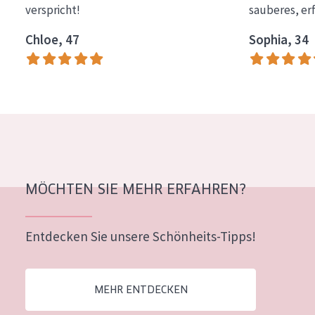
verspricht!
sauberes, er
Essentials
Chloe, 47
Sophia, 34
Lift+
Expert
HAUTTYP
Empfindliche Haut
Normale bis trockene Haut
Mischhaut und fettige Haut
MÖCHTEN SIE MEHR ERFAHREN?
Reife Haut
Entdecken Sie unsere Schönheits-Tipps!
Der Sonne ausgesetzte Haut
ALTER
MEHR ENTDECKEN
Jedes alter