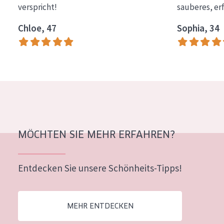
verspricht!
sauberes, er
Essentials
Chloe, 47
Sophia, 34
Lift+
Expert
HAUTTYP
Empfindliche Haut
Normale bis trockene Haut
Mischhaut und fettige Haut
MÖCHTEN SIE MEHR ERFAHREN?
Reife Haut
Entdecken Sie unsere Schönheits-Tipps!
Der Sonne ausgesetzte Haut
ALTER
MEHR ENTDECKEN
Jedes alter