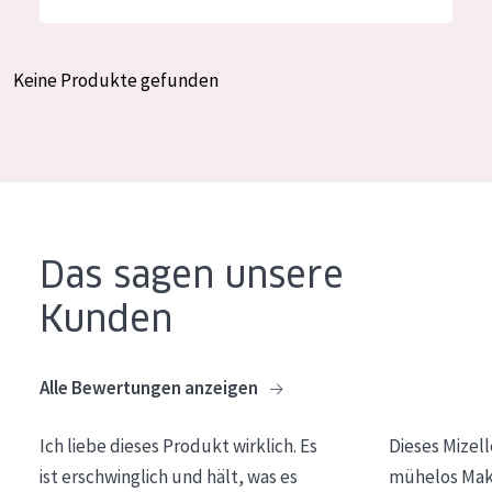
Feuchtigkeit und Ausstrahlung
German
Faltenreduzierung
Spanish
Keine Produkte gefunden
Hautregeneration
Greek
Hautstraffung
PRODUKTTYP
Tagescreme
Das sagen unsere
Nachtcreme
Kunden
Augencreme
Serum
Alle Bewertungen anzeigen
Reinigung
Ich liebe dieses Produkt wirklich. Es
Dieses Mizel
PRODUKTLINIE
ist erschwinglich und hält, was es
mühelos Make