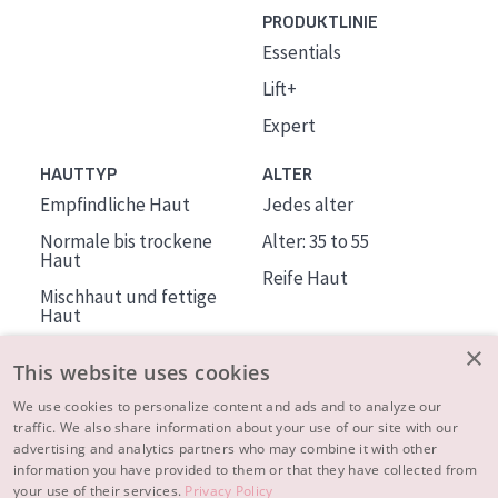
PRODUKTLINIE
Essentials
Lift+
Expert
HAUTTYP
ALTER
Empfindliche Haut
Jedes alter
Normale bis trockene
Alter: 35 to 55
Haut
Reife Haut
Mischhaut und fettige
Haut
Reife Haut
×
This website uses cookies
Der Sonne ausgesetzte
Haut
We use cookies to personalize content and ads and to analyze our
traffic. We also share information about your use of our site with our
advertising and analytics partners who may combine it with other
ÜBER DIADERMINE
information you have provided to them or that they have collected from
Mehr über uns
your use of their services.
Privacy Policy