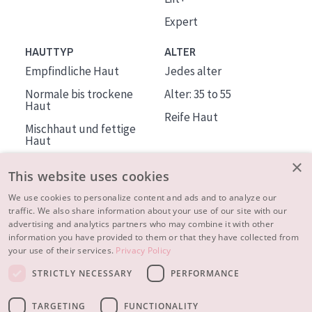
Expert
HAUTTYP
ALTER
Empfindliche Haut
Jedes alter
Normale bis trockene
Alter: 35 to 55
Haut
Reife Haut
Mischhaut und fettige
Haut
Reife Haut
×
This website uses cookies
Der Sonne ausgesetzte
Haut
We use cookies to personalize content and ads and to analyze our
traffic. We also share information about your use of our site with our
advertising and analytics partners who may combine it with other
ÜBER DIADERMINE
information you have provided to them or that they have collected from
Mehr über uns
your use of their services.
Privacy Policy
Inspiration
STRICTLY NECESSARY
PERFORMANCE
Kontakt
TARGETING
FUNCTIONALITY