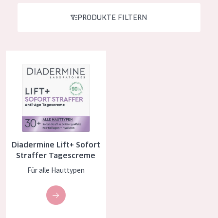
Essentials
PRODUKTE FILTERN
Lift+
Expert
Diadermine Lift+ Sofort Straffer Tagescreme
HAUTTYP
Empfindliche Haut
Normale bis trockene Haut
Mischhaut und fettige Haut
Diadermine Lift+ Sofort
Reife Haut
Straffer Tagescreme
Der Sonne ausgesetzte Haut
Für alle Hauttypen
ALTER
Jedes alter