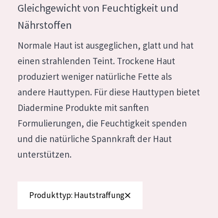
Gleichgewicht von Feuchtigkeit und
Feuchtigkeit und Ausstrahlung
German
Nährstoffen
Faltenreduzierung
Spanish
Normale Haut ist ausgeglichen, glatt und hat
Hautregeneration
Greek
einen strahlenden Teint. Trockene Haut
Hautstraffung
produziert weniger natürliche Fette als
andere Hauttypen. Für diese Hauttypen bietet
PRODUKTTYP
Diadermine Produkte mit sanften
Tagescreme
Formulierungen, die Feuchtigkeit spenden
Nachtcreme
und die natürliche Spannkraft der Haut
Augencreme
unterstützen.
Serum
Reinigung
Produkttyp: Hautstraffung
PRODUKTLINIE