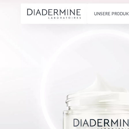
UNSERE PRODUK
PRODUKTTYP
PRODUKTTYP
Feuchtigkeit und
Tagescreme
Startseite
Ausstrahlung
Nachtcreme
inhaltsstoffe
Faltenreduzierung
Augencreme
Über uns
Hautregeneration
Serum
Inspiration
Hautstraffung
Reinigung
Kontakt
HAUTTYP
English
Empfindliche 
French