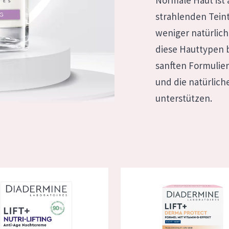
Normale Haut ist 
rockene Haut
Alter: 35 to 55
strahlenden Teint
fettige
Reife Haut
weniger natürlich
diese Hauttypen 
sanften Formulie
gesetzte
und die natürlich
unterstützen.
e anzeigen
 Lift+ Nutri-Lifting
Diadermine Lift + Derma Prot