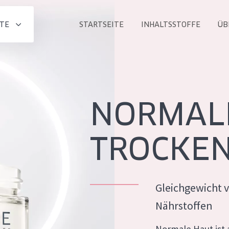
TE
STARTSEITE
INHALTSSTOFFE
ÜB
Alle produkt
PRODUKTLINIE
Essentials
NORMALE
Lift+
Expert
TROCKEN
Gleichgewicht 
ALTER
Nährstoffen
ALLE
Haut
Jedes alter