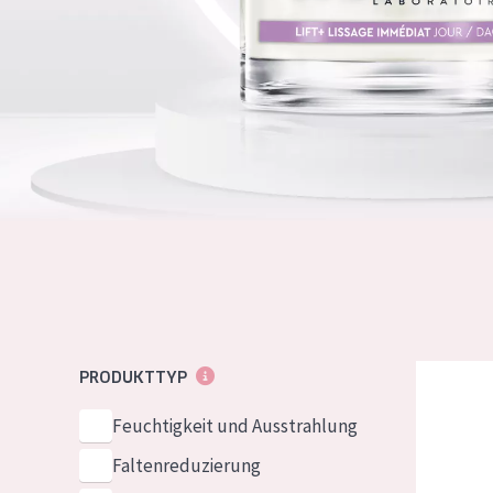
Normale bis t
German
Mischhaut und 
Spanish
Haut
Greek
Reife Haut
Der Sonne aus
Haut
Alle Produkt
Diadermine
PRODUKTTYP
Feuchtigkeit und Ausstrahlung
Faltenreduzierung