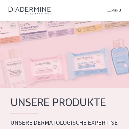
MENÜ
Alle produkte
Startseite
inhaltsstoffe
Über uns
Inspiration
Kontakt
UNSERE PRODUKTE
ALLE PRODUKTE
English
UNSERE DERMATOLOGISCHE EXPERTISE
PRODUKTTYP
French