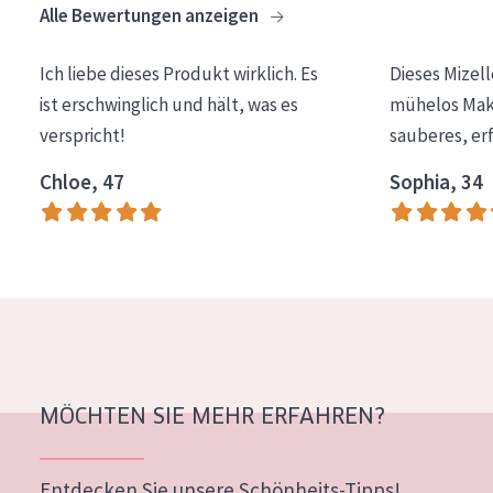
Alle Bewertungen anzeigen
Essentials
Lift+
Ich liebe dieses Produkt wirklich. Es
Dieses Mizel
ist erschwinglich und hält, was es
mühelos Make
Expert
verspricht!
sauberes, er
HAUTTYP
Chloe, 47
Sophia, 34
Empfindliche Haut
Normale bis trockene Haut
Mischhaut und fettige Haut
Reife Haut
Der Sonne ausgesetzte Haut
MÖCHTEN SIE MEHR ERFAHREN?
ALTER
Jedes alter
Entdecken Sie unsere Schönheits-Tipps!