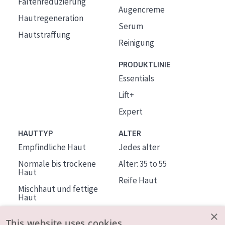
Faltenreduzierung
Augencreme
Hautregeneration
Serum
Hautstraffung
Reinigung
PRODUKTLINIE
Essentials
Lift+
Expert
HAUTTYP
ALTER
Empfindliche Haut
Jedes alter
Normale bis trockene
Alter: 35 to 55
Haut
Reife Haut
Mischhaut und fettige
Haut
Reife Haut
×
This website uses cookies