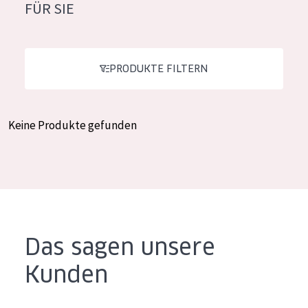
FÜR SIE
Feuchtigkeit und Ausstrahlung
German
Faltenreduzierung
Spanish
Hautregeneration
PRODUKTE FILTERN
Greek
Hautstraffung
Keine Produkte gefunden
PRODUKTTYP
Tagescreme
Nachtcreme
Augencreme
Serum
Das sagen unsere
Reinigung
Kunden
PRODUKTLINIE