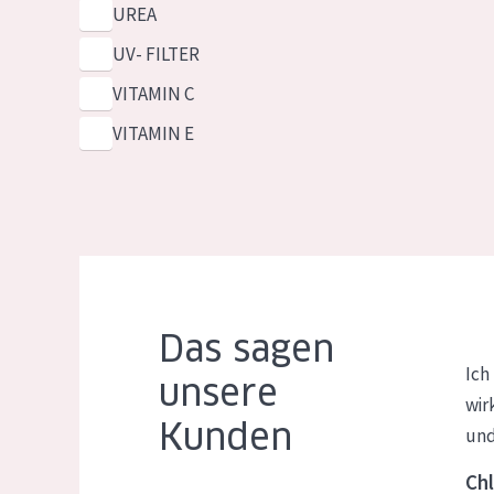
UREA
UV- FILTER
VITAMIN C
VITAMIN E
Das sagen
Ich
unsere
wir
Kunden
und
Chl