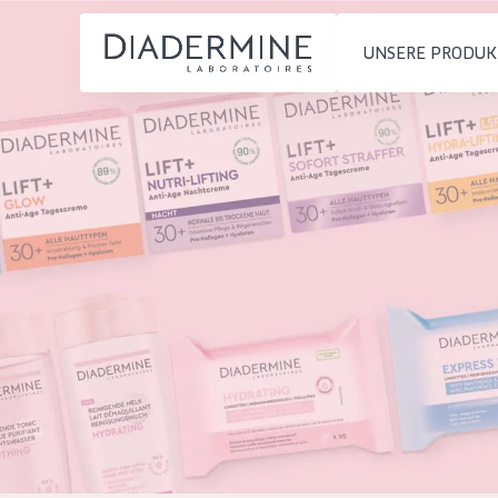
UNSERE PRODUK
PRODUKTTYP
PRODUKTTYP
Feuchtigkeit und
Tagescreme
Startseite
Ausstrahlung
Nachtcreme
inhaltsstoffe
Faltenreduzierung
Augencreme
Über uns
Hautregeneration
Serum
Inspiration
Hautstraffung
Reinigung
Kontakt
HAUTTYP
English
Empfindliche 
French