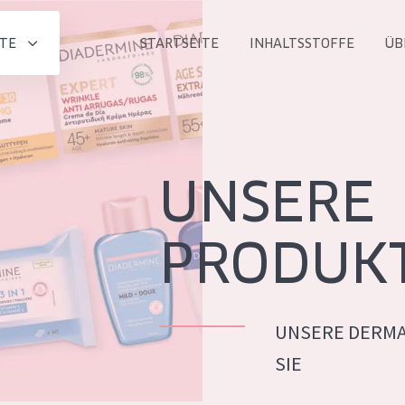
TE
STARTSEITE
INHALTSSTOFFE
ÜB
Alle produkt
PRODUKTLINIE
Essentials
UNSERE
Lift+
Expert
PRODUK
UNSERE DERMA
ALTER
SIE
ALLE
Haut
Jedes alter