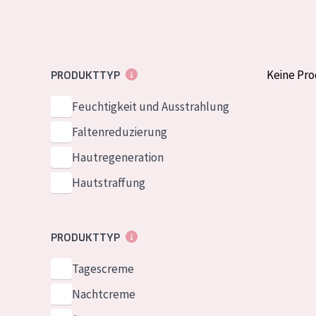
Normale bis t
German
Mischhaut und 
Spanish
Haut
Greek
Keine Pr
PRODUKTTYP
Reife Haut
Der Sonne aus
Feuchtigkeit und Ausstrahlung
Haut
Faltenreduzierung
Hautregeneration
Alle Produkt
Hautstraffung
PRODUKTTYP
Tagescreme
Nachtcreme