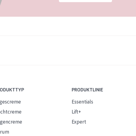
RODUKTTYP
PRODUKTLINIE
gescreme
Essentials
chtcreme
Lift+
gencreme
Expert
erum