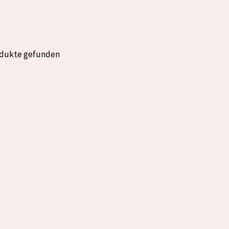
rockene Haut
Alter: 35 to 55
fettige
Reife Haut
odukte gefunden
gesetzte
e anzeigen