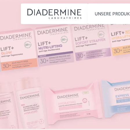
UNSERE PRODUK
PRODUKTTYP
PRODUKTTYP
Feuchtigkeit und
Tagescreme
Startseite
Ausstrahlung
Nachtcreme
inhaltsstoffe
Faltenreduzierung
Augencreme
Über uns
Hautregeneration
Serum
Inspiration
Hautstraffung
Reinigung
Kontakt
HAUTTYP
English
Empfindliche 
French