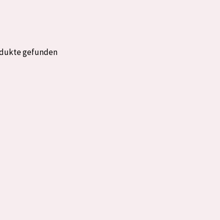
rockene Haut
Alter: 35 to 55
fettige
Reife Haut
odukte gefunden
gesetzte
e anzeigen