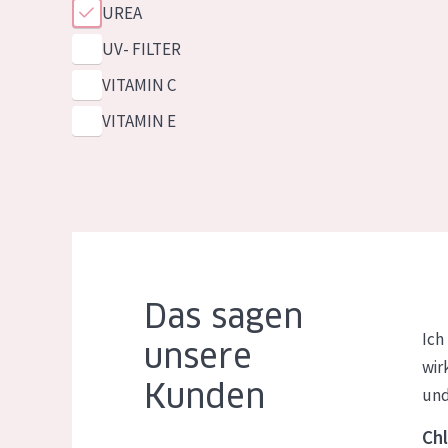
UREA
UV- FILTER
VITAMIN C
VITAMIN E
Das sagen
Ich
unsere
wir
Kunden
und
Chl