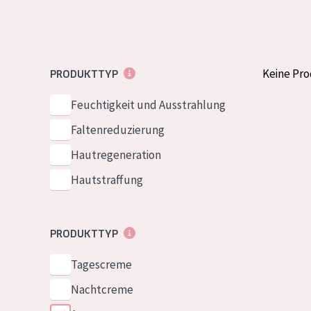
Normale bis t
German
Mischhaut und 
Spanish
Haut
Greek
Keine Pr
PRODUKTTYP
Reife Haut
Der Sonne aus
Feuchtigkeit und Ausstrahlung
Haut
Faltenreduzierung
Hautregeneration
Alle Produkt
Hautstraffung
PRODUKTTYP
Tagescreme
Nachtcreme