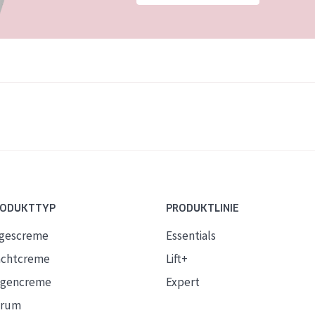
RODUKTTYP
PRODUKTLINIE
gescreme
Essentials
chtcreme
Lift+
gencreme
Expert
erum