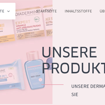
TE
STARTSEITE
INHALTSSTOFFE
ÜB
Alle produkt
PRODUKTLINIE
Essentials
UNSERE
Lift+
Expert
PRODUK
UNSERE DERMA
ALTER
SIE
ALLE
Haut
Jedes alter