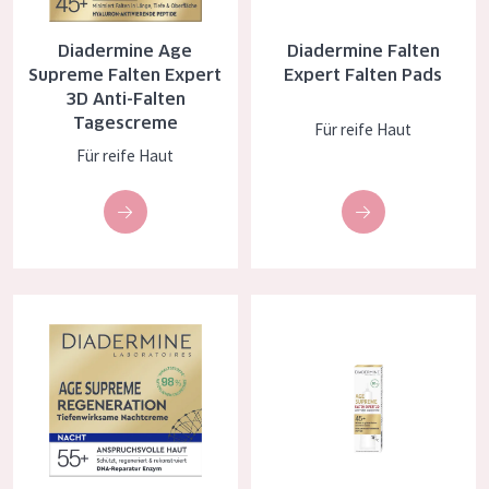
Essentials
Diadermine Age
Diadermine Falten
Lift+
Supreme Falten Expert
Expert Falten Pads
3D Anti-Falten
Expert
Tagescreme
Für reife Haut
Für reife Haut
HAUTTYP
Empfindliche Haut
Normale bis trockene Haut
Mischhaut und fettige Haut
Diadermine Age Supreme Regeneration Nachtcreme
Diadermine age supreme falten
Reife Haut
Der Sonne ausgesetzte Haut
ALTER
Jedes alter