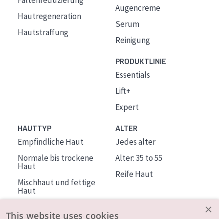
Faltenreduzierung
Augencreme
Hautregeneration
Serum
Hautstraffung
Reinigung
PRODUKTLINIE
Essentials
Lift+
Expert
HAUTTYP
ALTER
Empfindliche Haut
Jedes alter
Normale bis trockene
Alter: 35 to 55
Haut
Reife Haut
Mischhaut und fettige
Haut
Reife Haut
×
This website uses cookies