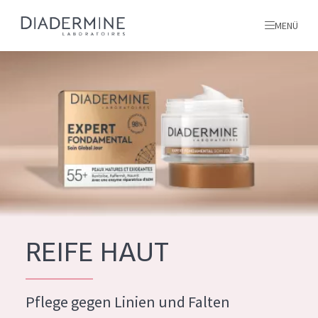
MENÜ
Alle produkte
Startseite
inhaltsstoffe
Über uns
Inspiration
Kontakt
REIFE HAUT
ALLE PRODUKTE
English
Pflege gegen Linien und Falten
PRODUKTTYP
French