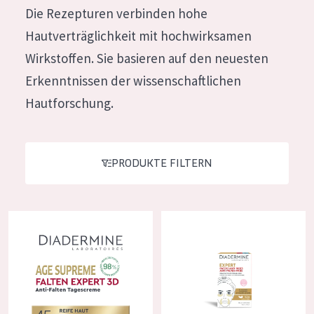
Die Rezepturen verbinden hohe
Feuchtigkeit und Ausstrahlung
German
Hautverträglichkeit mit hochwirksamen
Faltenreduzierung
Spanish
Wirkstoffen. Sie basieren auf den neuesten
Hautregeneration
Greek
Erkenntnissen der wissenschaftlichen
Hautstraffung
Hautforschung.
PRODUKTTYP
Tagescreme
PRODUKTE FILTERN
Nachtcreme
Augencreme
Diadermine Age Supreme Falten Expert 3D Anti-Falten Tagescr
Diadermine Falten Expert Falte
Serum
Reinigung
PRODUKTLINIE