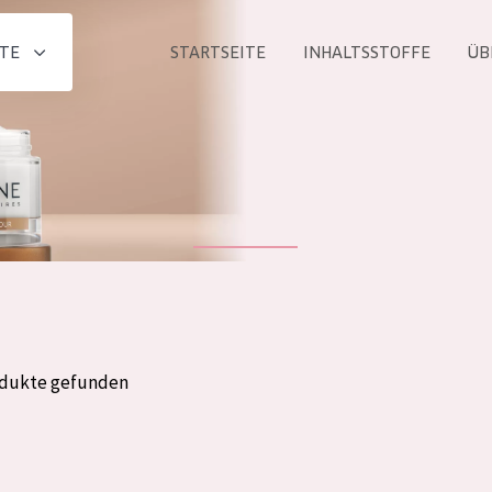
TE
STARTSEITE
INHALTSSTOFFE
ÜB
Alle produkt
PRODUKTLINIE
Essentials
Lift+
Expert
odukte gefunden
ALTER
ALLE
Haut
Jedes alter