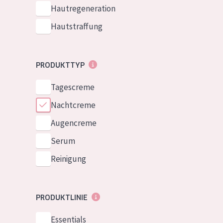
Normale bis t
Hautregeneration
German
Mischhaut und 
Hautstraffung
Spanish
Haut
Greek
Reife Haut
PRODUKTTYP
Der Sonne aus
Tagescreme
Haut
Nachtcreme
Alle Produkt
Augencreme
Serum
Reinigung
PRODUKTLINIE
Essentials