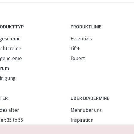
RODUKTTYP
PRODUKTLINIE
gescreme
Essentials
chtcreme
Lift+
gencreme
Expert
erum
inigung
TER
ÜBER DIADERMINE
des alter
Mehr über uns
er: 35 to 55
Inspiration
ife Haut
Kontakt