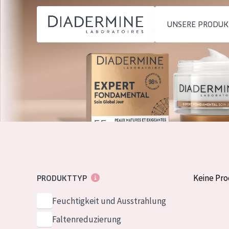
UNSERE PRODUK
PRODUKTTYP
PRODUKTTYP
Feuchtigkeit und
Tagescreme
Startseite
Ausstrahlung
Nachtcreme
inhaltsstoffe
Faltenreduzierung
Augencreme
Über uns
Hautregeneration
Serum
Inspiration
Hautstraffung
Reinigung
Kontakt
Keine Pr
PRODUKTTYP
HAUTTYP
Feuchtigkeit und Ausstrahlung
English
Empfindliche 
Faltenreduzierung
French