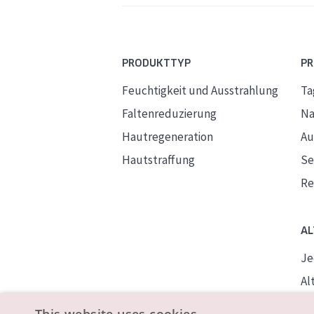
PRODUKTTYP
P
Feuchtigkeit und Ausstrahlung
Ta
Faltenreduzierung
Na
Hautregeneration
Au
Hautstraffung
S
Re
AL
Je
Alt
Re