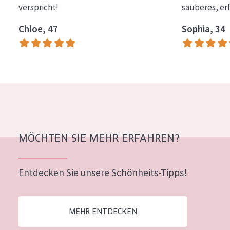
verspricht!
sauberes, er
Essentials
Chloe, 47
Sophia, 34
Lift+
Expert
HAUTTYP
Empfindliche Haut
Normale bis trockene Haut
Mischhaut und fettige Haut
MÖCHTEN SIE MEHR ERFAHREN?
Reife Haut
Entdecken Sie unsere Schönheits-Tipps!
Der Sonne ausgesetzte Haut
ALTER
MEHR ENTDECKEN
Jedes alter