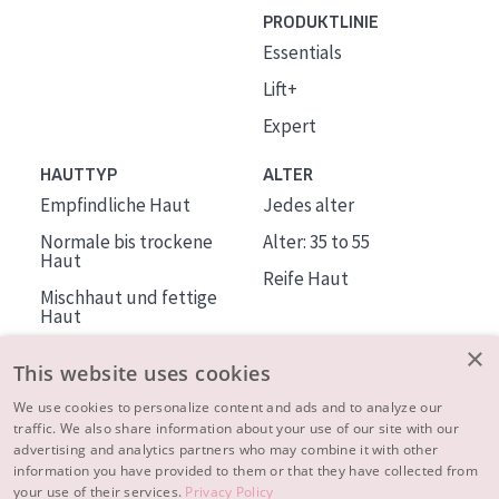
PRODUKTLINIE
Essentials
Lift+
Expert
HAUTTYP
ALTER
Empfindliche Haut
Jedes alter
Normale bis trockene
Alter: 35 to 55
Haut
Reife Haut
Mischhaut und fettige
Haut
Reife Haut
×
This website uses cookies
Der Sonne ausgesetzte
Haut
We use cookies to personalize content and ads and to analyze our
traffic. We also share information about your use of our site with our
advertising and analytics partners who may combine it with other
ÜBER DIADERMINE
information you have provided to them or that they have collected from
Mehr über uns
your use of their services.
Privacy Policy