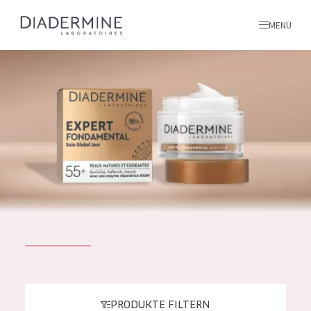
MENÜ
Alle produkte
Startseite
inhaltsstoffe
Über uns
Inspiration
Kontakt
ALLE PRODUKTE
English
PRODUKTTYP
French
PRODUKTE FILTERN