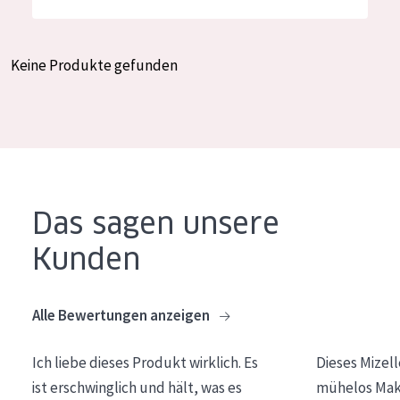
Feuchtigkeit und Ausstrahlung
German
Faltenreduzierung
Spanish
Keine Produkte gefunden
Hautregeneration
Greek
Hautstraffung
PRODUKTTYP
Tagescreme
Das sagen unsere
Nachtcreme
Kunden
Augencreme
Serum
Alle Bewertungen anzeigen
Reinigung
Ich liebe dieses Produkt wirklich. Es
Dieses Mizel
PRODUKTLINIE
ist erschwinglich und hält, was es
mühelos Make