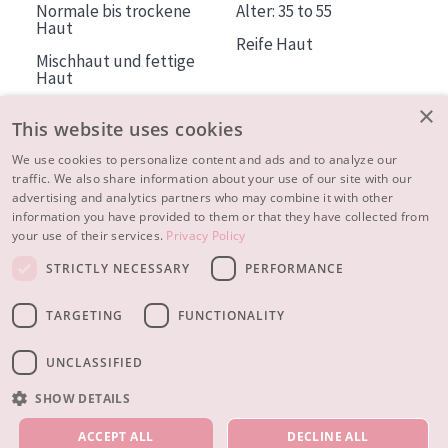
Normale bis trockene
Alter: 35 to 55
Haut
Reife Haut
Mischhaut und fettige
Haut
Reife Haut
×
This website uses cookies
Der Sonne ausgesetzte
Haut
We use cookies to personalize content and ads and to analyze our
traffic. We also share information about your use of our site with our
advertising and analytics partners who may combine it with other
ÜBER DIADERMINE
information you have provided to them or that they have collected from
Mehr über uns
your use of their services.
Privacy Policy
Inspiration
STRICTLY NECESSARY
PERFORMANCE
Kontakt
TARGETING
FUNCTIONALITY
© 2023 - 2026 Diadermine
Cookie-Einstellungen
UNCLASSIFIED
SHOW DETAILS
UNSERE PRODUKTE
ACCEPT ALL
DECLINE ALL