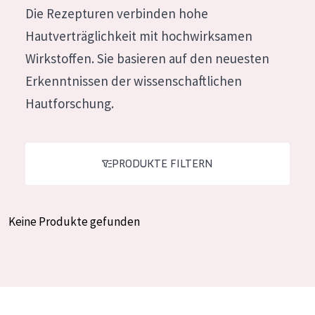
Die Rezepturen verbinden hohe
Feuchtigkeit und Ausstrahlung
German
Hautverträglichkeit mit hochwirksamen
Faltenreduzierung
Spanish
Wirkstoffen. Sie basieren auf den neuesten
Hautregeneration
Greek
Erkenntnissen der wissenschaftlichen
Hautstraffung
Hautforschung.
PRODUKTTYP
Tagescreme
PRODUKTE FILTERN
Nachtcreme
Augencreme
Keine Produkte gefunden
Serum
Reinigung
PRODUKTLINIE