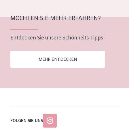
Alter: 35 to 55
Reife Haut
MÖCHTEN SIE MEHR ERFAHREN?
Entdecken Sie unsere Schönheits-Tipps!
MEHR ENTDECKEN
FOLGEN SIE UNS