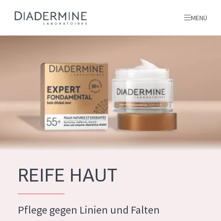
MENÜ
Alle produkte
Startseite
inhaltsstoffe
Über uns
Inspiration
Kontakt
REIFE HAUT
ALLE PRODUKTE
English
Pflege gegen Linien und Falten
PRODUKTTYP
French