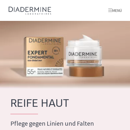
MENÜ
Alle produkte
Startseite
inhaltsstoffe
Über uns
Inspiration
Kontakt
REIFE HAUT
ALLE PRODUKTE
English
Pflege gegen Linien und Falten
PRODUKTTYP
French