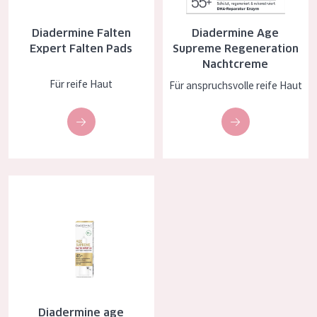
Essentials
Diadermine Falten
Diadermine Age
Lift+
Expert Falten Pads
Supreme Regeneration
Nachtcreme
Expert
Für reife Haut
Für anspruchsvolle reife Haut
HAUTTYP
Empfindliche Haut
Normale bis trockene Haut
Diadermine age supreme falten expert 3D anti-age augencreme
Mischhaut und fettige Haut
Reife Haut
Der Sonne ausgesetzte Haut
ALTER
Jedes alter
Diadermine age