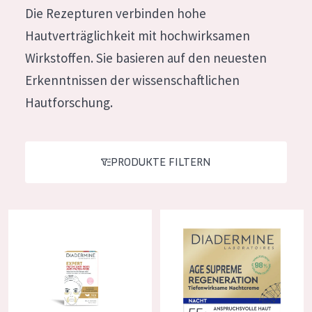
Die Rezepturen verbinden hohe
Feuchtigkeit und Ausstrahlung
German
Hautverträglichkeit mit hochwirksamen
Faltenreduzierung
Spanish
Wirkstoffen. Sie basieren auf den neuesten
Hautregeneration
Greek
Erkenntnissen der wissenschaftlichen
Hautstraffung
Hautforschung.
PRODUKTTYP
Tagescreme
PRODUKTE FILTERN
Nachtcreme
Augencreme
Diadermine Falten Expert Falten Pads
Diadermine Age Supreme Regen
Serum
Reinigung
PRODUKTLINIE