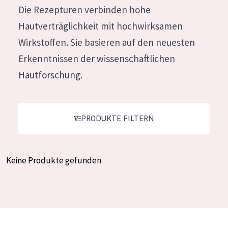
Die Rezepturen verbinden hohe
Feuchtigkeit und Ausstrahlung
German
Hautverträglichkeit mit hochwirksamen
Faltenreduzierung
Spanish
Wirkstoffen. Sie basieren auf den neuesten
Hautregeneration
Greek
Erkenntnissen der wissenschaftlichen
Hautstraffung
Hautforschung.
PRODUKTTYP
Tagescreme
PRODUKTE FILTERN
Nachtcreme
Augencreme
Keine Produkte gefunden
Serum
Reinigung
PRODUKTLINIE