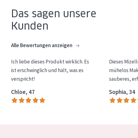
Essentials
Das sagen unsere
Lift+
Kunden
Expert
Alle Bewertungen anzeigen
HAUTTYP
Empfindliche Haut
Ich liebe dieses Produkt wirklich. Es
Dieses Mizel
ist erschwinglich und hält, was es
mühelos Make
Normale bis trockene Haut
verspricht!
sauberes, er
Mischhaut und fettige Haut
Chloe, 47
Sophia, 34
Reife Haut
Der Sonne ausgesetzte Haut
ALTER
Jedes alter