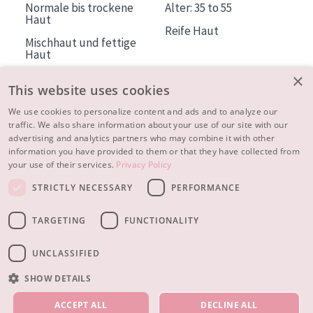
Normale bis trockene
Alter: 35 to 55
Haut
Reife Haut
Mischhaut und fettige
Haut
Reife Haut
×
This website uses cookies
Der Sonne ausgesetzte
Haut
We use cookies to personalize content and ads and to analyze our
traffic. We also share information about your use of our site with our
advertising and analytics partners who may combine it with other
ÜBER DIADERMINE
information you have provided to them or that they have collected from
Mehr über uns
your use of their services.
Privacy Policy
Inspiration
STRICTLY NECESSARY
PERFORMANCE
Kontakt
TARGETING
FUNCTIONALITY
© 2023 - 2026 Diadermine
Cookie-Einstellungen
UNCLASSIFIED
SHOW DETAILS
UNSERE PRODUKTE
ACCEPT ALL
DECLINE ALL