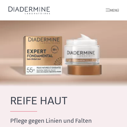
MENÜ
Alle produkte
Startseite
inhaltsstoffe
Über uns
Inspiration
Kontakt
REIFE HAUT
ALLE PRODUKTE
English
Pflege gegen Linien und Falten
PRODUKTTYP
French