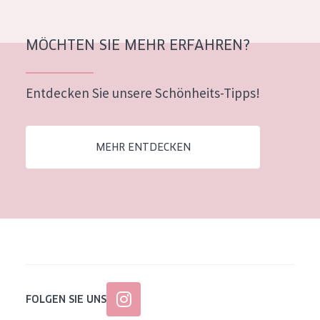
Alter: 35 to 55
Reife Haut
MÖCHTEN SIE MEHR ERFAHREN?
Entdecken Sie unsere Schönheits-Tipps!
MEHR ENTDECKEN
FOLGEN SIE UNS