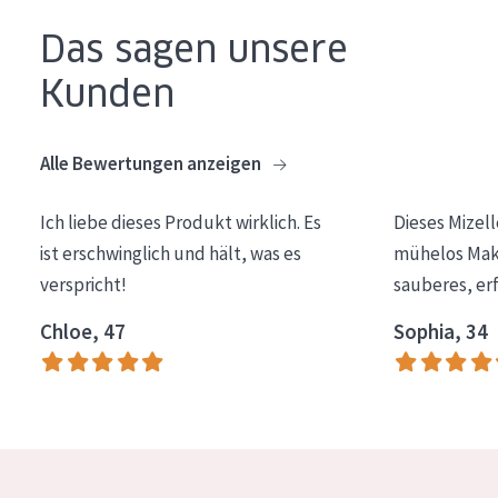
Essentials
Das sagen unsere
Lift+
Kunden
Expert
Alle Bewertungen anzeigen
HAUTTYP
Empfindliche Haut
Ich liebe dieses Produkt wirklich. Es
Dieses Mizel
ist erschwinglich und hält, was es
mühelos Make
Normale bis trockene Haut
verspricht!
sauberes, er
Mischhaut und fettige Haut
Chloe, 47
Sophia, 34
Reife Haut
Der Sonne ausgesetzte Haut
ALTER
Jedes alter