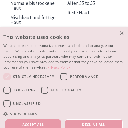
Normale bis trockene
Alter: 35 to 55
Haut
Reife Haut
Mischhaut und fettige
Haut
Reife Haut
×
This website uses cookies
Der Sonne ausgesetzte
Haut
We use cookies to personalize content and ads and to analyze our
traffic. We also share information about your use of our site with our
advertising and analytics partners who may combine it with other
ÜBER DIADERMINE
information you have provided to them or that they have collected from
Mehr über uns
your use of their services.
Privacy Policy
Inspiration
STRICTLY NECESSARY
PERFORMANCE
Kontakt
TARGETING
FUNCTIONALITY
© 2023 - 2026 Diadermine
Cookie-Einstellungen
UNCLASSIFIED
SHOW DETAILS
UNSERE PRODUKTE
ACCEPT ALL
DECLINE ALL