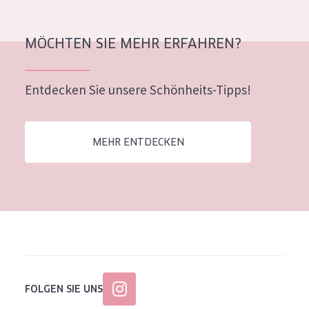
Alter: 35 to 55
Reife Haut
MÖCHTEN SIE MEHR ERFAHREN?
Entdecken Sie unsere Schönheits-Tipps!
MEHR ENTDECKEN
FOLGEN SIE UNS