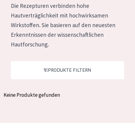
Die Rezepturen verbinden hohe
Feuchtigkeit und Ausstrahlung
German
Hautverträglichkeit mit hochwirksamen
Faltenreduzierung
Spanish
Wirkstoffen. Sie basieren auf den neuesten
Hautregeneration
Greek
Erkenntnissen der wissenschaftlichen
Hautstraffung
Hautforschung.
PRODUKTTYP
Tagescreme
PRODUKTE FILTERN
Nachtcreme
Augencreme
Keine Produkte gefunden
Serum
Reinigung
PRODUKTLINIE