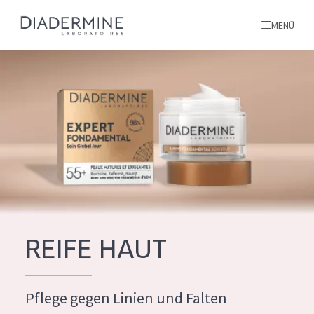
MENÜ
Alle produkte
Startseite
inhaltsstoffe
Über uns
Inspiration
Kontakt
REIFE HAUT
ALLE PRODUKTE
English
Pflege gegen Linien und Falten
PRODUKTTYP
French