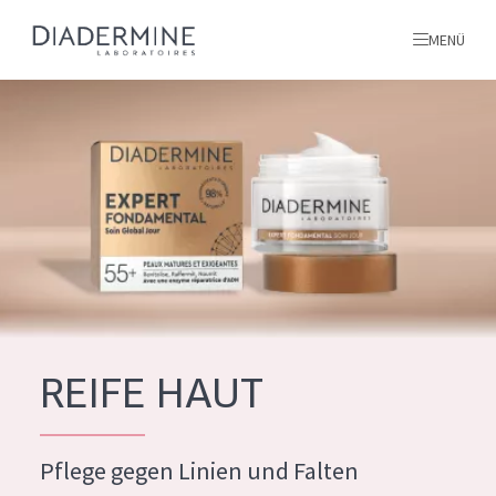
MENÜ
Alle produkte
Startseite
inhaltsstoffe
Über uns
Inspiration
Kontakt
REIFE HAUT
ALLE PRODUKTE
English
Pflege gegen Linien und Falten
PRODUKTTYP
French