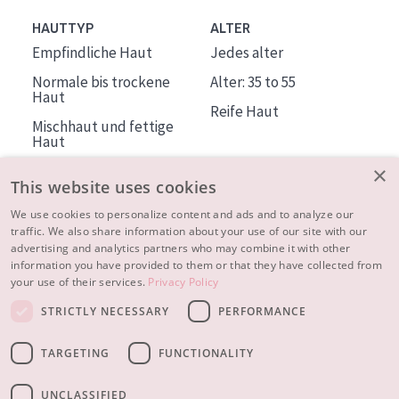
HAUTTYP
ALTER
Empfindliche Haut
Jedes alter
Normale bis trockene
Alter: 35 to 55
Haut
Reife Haut
Mischhaut und fettige
Haut
Reife Haut
×
This website uses cookies
Der Sonne ausgesetzte
Haut
We use cookies to personalize content and ads and to analyze our
traffic. We also share information about your use of our site with our
advertising and analytics partners who may combine it with other
ÜBER DIADERMINE
information you have provided to them or that they have collected from
Mehr über uns
your use of their services.
Privacy Policy
Inspiration
STRICTLY NECESSARY
PERFORMANCE
Kontakt
TARGETING
FUNCTIONALITY
© 2023 - 2026 Diadermine
Cookie-Einstellungen
UNCLASSIFIED