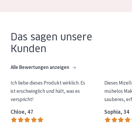
Essentials
Lift+
Expert
Das sagen unsere
HAUTTYP
Kunden
Empfindliche Haut
Alle Bewertungen anzeigen
Normale bis trockene Haut
Mischhaut und fettige Haut
Ich liebe dieses Produkt wirklich. Es
Dieses Mizel
Reife Haut
ist erschwinglich und hält, was es
mühelos Make
verspricht!
sauberes, er
Der Sonne ausgesetzte Haut
Chloe, 47
Sophia, 34
ALTER
Jedes alter