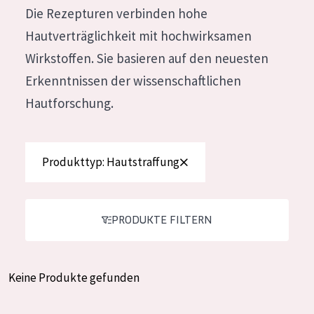
Die Rezepturen verbinden hohe
Feuchtigkeit und Ausstrahlung
German
Hautverträglichkeit mit hochwirksamen
Faltenreduzierung
Spanish
Wirkstoffen. Sie basieren auf den neuesten
Hautregeneration
Greek
Erkenntnissen der wissenschaftlichen
Hautstraffung
Hautforschung.
PRODUKTTYP
Tagescreme
Produkttyp: Hautstraffung
Nachtcreme
Augencreme
PRODUKTE FILTERN
Serum
Reinigung
Keine Produkte gefunden
PRODUKTLINIE