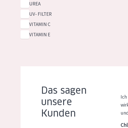
UREA
UV- FILTER
VITAMIN C
VITAMIN E
Das sagen
Ich
unsere
wir
Kunden
und
Chl