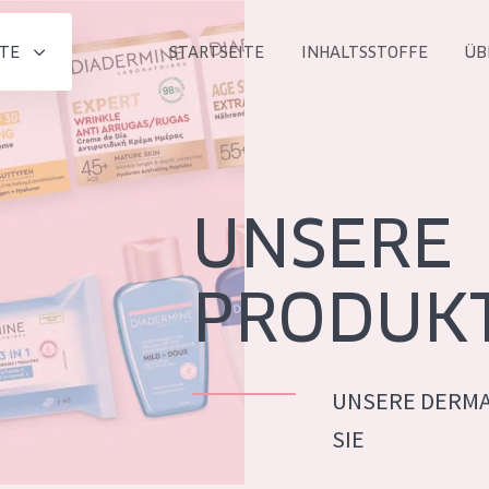
TE
STARTSEITE
INHALTSSTOFFE
ÜB
Alle produkt
PRODUKTLINIE
Essentials
UNSERE
Lift+
Expert
PRODUK
UNSERE DERMA
ALTER
SIE
ALLE
Haut
Jedes alter