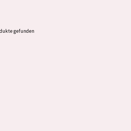
rockene Haut
Alter: 35 to 55
fettige
Reife Haut
odukte gefunden
gesetzte
e anzeigen