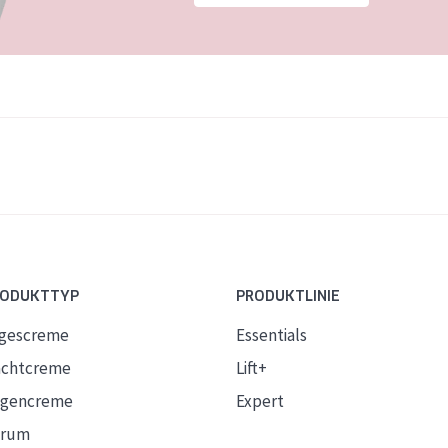
RODUKTTYP
PRODUKTLINIE
gescreme
Essentials
chtcreme
Lift+
gencreme
Expert
erum