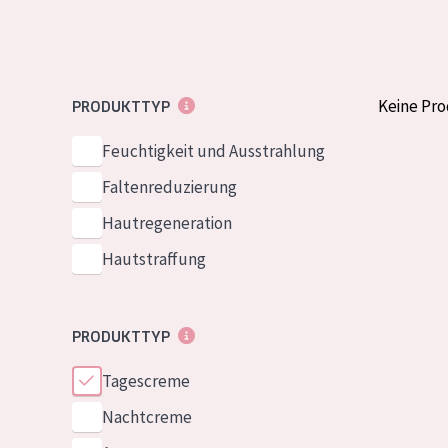
Normale bis t
German
Mischhaut und 
Spanish
Haut
Greek
Keine Pr
PRODUKTTYP
Reife Haut
Der Sonne aus
Feuchtigkeit und Ausstrahlung
Haut
Faltenreduzierung
Hautregeneration
Alle Produkt
Hautstraffung
PRODUKTTYP
Tagescreme
Nachtcreme