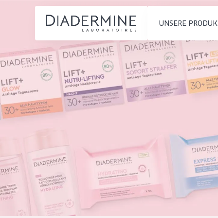
UNSERE PRODUK
PRODUKTTYP
PRODUKTTYP
Feuchtigkeit und
Tagescreme
Startseite
Ausstrahlung
Nachtcreme
inhaltsstoffe
Faltenreduzierung
Augencreme
Über uns
Hautregeneration
Serum
Inspiration
Hautstraffung
Reinigung
Kontakt
HAUTTYP
English
Empfindliche 
French