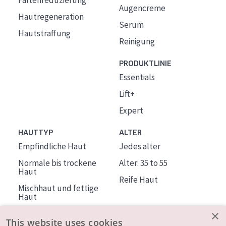
Faltenreduzierung
Augencreme
Hautregeneration
Serum
Hautstraffung
Reinigung
PRODUKTLINIE
Essentials
Lift+
Expert
HAUTTYP
ALTER
Empfindliche Haut
Jedes alter
Normale bis trockene
Alter: 35 to 55
Haut
Reife Haut
Mischhaut und fettige
Haut
Reife Haut
×
This website uses cookies