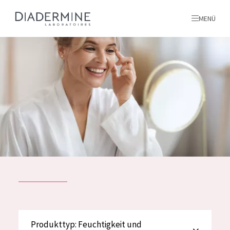
MENÜ
Alle produkte
Startseite
inhaltsstoffe
Über uns
Inspiration
Kontakt
ALLE PRODUKTE
English
PRODUKTTYP
Produkttyp: Feuchtigkeit und
French