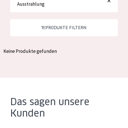
Ausstrahlung
Feuchtigkeit und Ausstrahlung
German
Faltenreduzierung
Spanish
Hautregeneration
PRODUKTE FILTERN
Greek
Hautstraffung
Keine Produkte gefunden
PRODUKTTYP
Tagescreme
Nachtcreme
Augencreme
Serum
Das sagen unsere
Reinigung
Kunden
PRODUKTLINIE