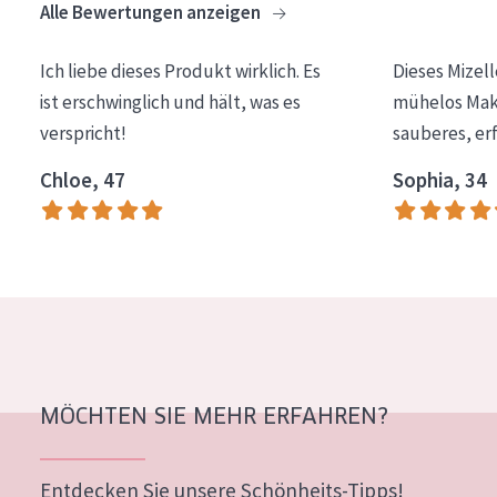
Alle Bewertungen anzeigen
Essentials
Lift+
Ich liebe dieses Produkt wirklich. Es
Dieses Mizel
ist erschwinglich und hält, was es
mühelos Make
Expert
verspricht!
sauberes, er
HAUTTYP
Chloe, 47
Sophia, 34
Empfindliche Haut
Normale bis trockene Haut
Mischhaut und fettige Haut
Reife Haut
Der Sonne ausgesetzte Haut
MÖCHTEN SIE MEHR ERFAHREN?
ALTER
Jedes alter
Entdecken Sie unsere Schönheits-Tipps!