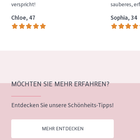
verspricht!
sauberes, er
Essentials
Chloe, 47
Sophia, 34
Lift+
Expert
HAUTTYP
Empfindliche Haut
Normale bis trockene Haut
Mischhaut und fettige Haut
MÖCHTEN SIE MEHR ERFAHREN?
Reife Haut
Entdecken Sie unsere Schönheits-Tipps!
Der Sonne ausgesetzte Haut
ALTER
MEHR ENTDECKEN
Jedes alter