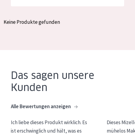
Feuchtigkeit und Ausstrahlung
German
Faltenreduzierung
Spanish
Keine Produkte gefunden
Hautregeneration
Greek
Hautstraffung
PRODUKTTYP
Tagescreme
Das sagen unsere
Nachtcreme
Kunden
Augencreme
Serum
Alle Bewertungen anzeigen
Reinigung
Ich liebe dieses Produkt wirklich. Es
Dieses Mizel
PRODUKTLINIE
ist erschwinglich und hält, was es
mühelos Make