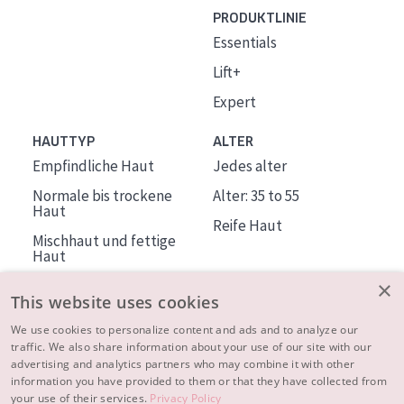
PRODUKTLINIE
Essentials
Lift+
Expert
HAUTTYP
ALTER
Empfindliche Haut
Jedes alter
Normale bis trockene
Alter: 35 to 55
Haut
Reife Haut
Mischhaut und fettige
Haut
Reife Haut
×
This website uses cookies
Der Sonne ausgesetzte
Haut
We use cookies to personalize content and ads and to analyze our
traffic. We also share information about your use of our site with our
advertising and analytics partners who may combine it with other
ÜBER DIADERMINE
information you have provided to them or that they have collected from
Mehr über uns
your use of their services.
Privacy Policy