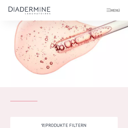
MENÜ
Alle produkte
Startseite
inhaltsstoffe
Über uns
Inspiration
Kontakt
ALLE PRODUKTE
English
PRODUKTTYP
French
PRODUKTE FILTERN