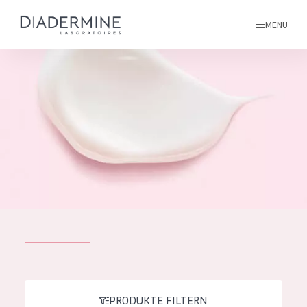
MENÜ
Alle produkte
Startseite
inhaltsstoffe
Über uns
Inspiration
Kontakt
ALLE PRODUKTE
English
PRODUKTTYP
French
PRODUKTE FILTERN