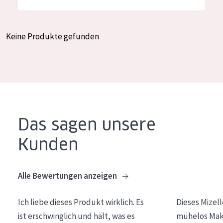
Feuchtigkeit und Ausstrahlung
German
Faltenreduzierung
Spanish
Keine Produkte gefunden
Hautregeneration
Greek
Hautstraffung
PRODUKTTYP
Tagescreme
Das sagen unsere
Nachtcreme
Kunden
Augencreme
Serum
Alle Bewertungen anzeigen
Reinigung
Ich liebe dieses Produkt wirklich. Es
Dieses Mizel
PRODUKTLINIE
ist erschwinglich und hält, was es
mühelos Make