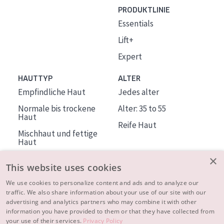
PRODUKTLINIE
Essentials
Lift+
Expert
HAUTTYP
ALTER
Empfindliche Haut
Jedes alter
Normale bis trockene
Alter: 35 to 55
Haut
Reife Haut
Mischhaut und fettige
Haut
Reife Haut
×
This website uses cookies
Der Sonne ausgesetzte
Haut
We use cookies to personalize content and ads and to analyze our
traffic. We also share information about your use of our site with our
advertising and analytics partners who may combine it with other
ÜBER DIADERMINE
information you have provided to them or that they have collected from
Mehr über uns
your use of their services.
Privacy Policy