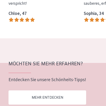
verspricht!
sauberes, er
Essentials
Chloe, 47
Sophia, 34
Lift+
Expert
HAUTTYP
Empfindliche Haut
Normale bis trockene Haut
Mischhaut und fettige Haut
MÖCHTEN SIE MEHR ERFAHREN?
Reife Haut
Entdecken Sie unsere Schönheits-Tipps!
Der Sonne ausgesetzte Haut
ALTER
MEHR ENTDECKEN
Jedes alter