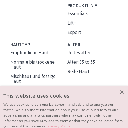
PRODUKTLINIE
Essentials
Lift+
Expert
HAUTTYP
ALTER
Empfindliche Haut
Jedes alter
Normale bis trockene
Alter: 35 to 55
Haut
Reife Haut
Mischhaut und fettige
Haut
Reife Haut
×
This website uses cookies
Der Sonne ausgesetzte
Haut
We use cookies to personalize content and ads and to analyze our
traffic. We also share information about your use of our site with our
advertising and analytics partners who may combine it with other
ÜBER DIADERMINE
information you have provided to them or that they have collected from
Mehr über uns
your use of their services.
Privacy Policy