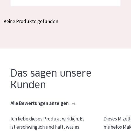
Feuchtigkeit und Ausstrahlung
German
Faltenreduzierung
Spanish
Keine Produkte gefunden
Hautregeneration
Greek
Hautstraffung
PRODUKTTYP
Tagescreme
Das sagen unsere
Nachtcreme
Kunden
Augencreme
Serum
Alle Bewertungen anzeigen
Reinigung
Ich liebe dieses Produkt wirklich. Es
Dieses Mizel
PRODUKTLINIE
ist erschwinglich und hält, was es
mühelos Make