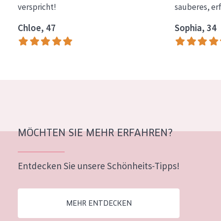
verspricht!
sauberes, er
Essentials
Chloe, 47
Sophia, 34
Lift+
Expert
HAUTTYP
Empfindliche Haut
Normale bis trockene Haut
Mischhaut und fettige Haut
MÖCHTEN SIE MEHR ERFAHREN?
Reife Haut
Entdecken Sie unsere Schönheits-Tipps!
Der Sonne ausgesetzte Haut
ALTER
MEHR ENTDECKEN
Jedes alter