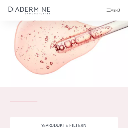
MENÜ
Alle produkte
Startseite
inhaltsstoffe
Über uns
Inspiration
Kontakt
ALLE PRODUKTE
English
PRODUKTTYP
French
PRODUKTE FILTERN