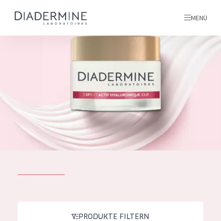
MENÜ
Alle produkte
Startseite
inhaltsstoffe
Über uns
Inspiration
Kontakt
ALLE PRODUKTE
English
PRODUKTTYP
French
PRODUKTE FILTERN