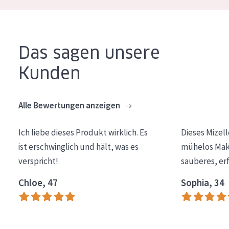
Essentials
Lift+
Das sagen unsere
Expert
Kunden
HAUTTYP
Empfindliche Haut
Alle Bewertungen anzeigen
Normale bis trockene Haut
Ich liebe dieses Produkt wirklich. Es
Dieses Mizel
Mischhaut und fettige Haut
ist erschwinglich und hält, was es
mühelos Make
Reife Haut
verspricht!
sauberes, er
Der Sonne ausgesetzte Haut
Chloe, 47
Sophia, 34
ALTER
Jedes alter