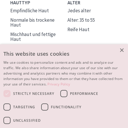
HAUTTYP
ALTER
Empfindliche Haut
Jedes alter
Normale bis trockene
Alter: 35 to 55
Haut
Reife Haut
Mischhaut und fettige
Haut
Reife Haut
×
This website uses cookies
Der Sonne ausgesetzte
Haut
We use cookies to personalize content and ads and to analyze our
traffic. We also share information about your use of our site with our
advertising and analytics partners who may combine it with other
ÜBER DIADERMINE
information you have provided to them or that they have collected from
Mehr über uns
your use of their services.
Privacy Policy
Inspiration
STRICTLY NECESSARY
PERFORMANCE
Kontakt
TARGETING
FUNCTIONALITY
© 2023 - 2026 Diadermine
Cookie-Einstellungen
UNCLASSIFIED