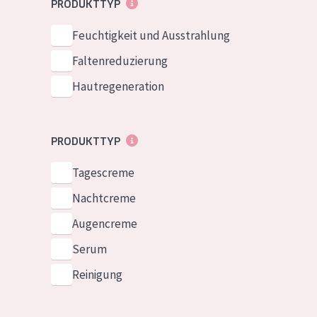
PRODUKTTYP
Normale bis t
German
Feuchtigkeit und Ausstrahlung
Mischhaut und 
Spanish
Haut
Faltenreduzierung
Greek
Reife Haut
Hautregeneration
Der Sonne aus
Haut
PRODUKTTYP
Alle Produkt
Tagescreme
Nachtcreme
Augencreme
Serum
Reinigung