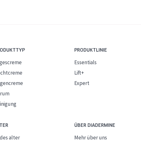
RODUKTTYP
PRODUKTLINIE
gescreme
Essentials
chtcreme
Lift+
gencreme
Expert
erum
inigung
TER
ÜBER DIADERMINE
des alter
Mehr über uns