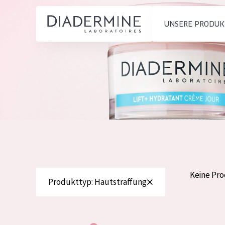
UNSERE PRODUK
PRODUKTTYP
PRODUKTTYP
Feuchtigkeit und
Tagescreme
Startseite
Ausstrahlung
Nachtcreme
inhaltsstoffe
Faltenreduzierung
Augencreme
Über uns
Hautregeneration
Serum
Inspiration
Hautstraffung
Reinigung
Kontakt
Keine Pr
Produkttyp: Hautstraffung
HAUTTYP
English
Empfindliche 
French