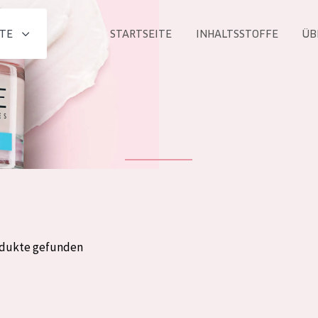
TE
STARTSEITE
INHALTSSTOFFE
ÜB
Alle produkt
PRODUKTLINIE
Essentials
Lift+
Expert
odukte gefunden
ALTER
ALLE
Haut
Jedes alter